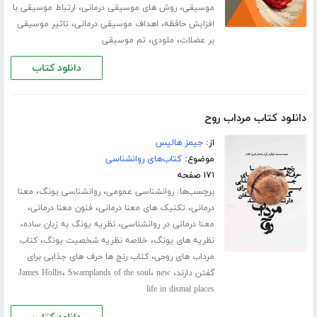
،
،
موسیقی
روش های موسیقی درمانی
ارتباط موسیقی با
،
،
افزایش حافظه
اهداف موسیقی درمانی
تاثیر موسیقی
،
،
بر عضلات
ملودی
تم موسیقی
دانلود کتاب
دانلود کتاب مرداب روح
از:
جیمز هالیس
موضوع:
کتاب‌های روانشناسی
۱۷۱ صفحه
برچسب‌ها:
،
،
روانشناسی عمومی
روانشناسی یونگ
معنا
،
،
،
درمانی
تکنیک های معنا درمانی
فنون معنا درمانی
،
،
معنا درمانی در روانشناسی
نظریه یونگ به زبان ساده
،
،
نظریه های یونگ
خلاصه نظریه شخصیت یونگ
کتاب
،
مرداب هاى روحى
کتاب رنج ها حرف های جذابی برای
،
،
،
گفتن دارند
new
Swamplands of the soul
James Hollis
life in dismal places