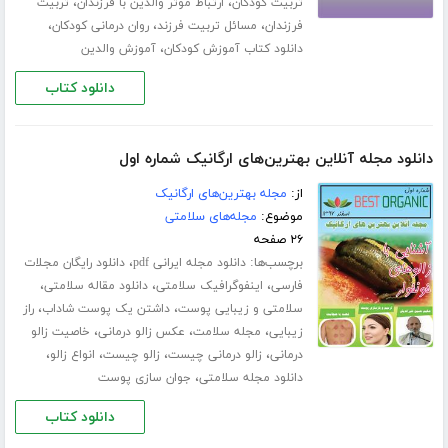
،
،
تربیت کودکان
ارتباط موثر والدین با فرزندان
تربیت
،
،
،
فرزندان
مسائل تربیت فرزند
روان درمانی کودکان
،
دانلود کتاب آموزش کودکان
آموزش والدین
دانلود کتاب
دانلود مجله آنلاین بهترین‌های ارگانیک شماره اول
از:
مجله بهترین‌های ارگانیک
موضوع:
مجله‌های سلامتی
۲۶ صفحه
برچسب‌ها:
،
دانلود مجله ایرانی pdf
دانلود رایگان مجلات
،
،
،
فارسی
اینفوگرافیک سلامتی
دانلود مقاله سلامتی
،
،
سلامتی و زیبایی پوست
داشتن یک پوست شاداب
راز
،
،
،
زیبایی
مجله سلامت
عکس زالو درمانی
خاصیت زالو
،
،
،
،
درمانی
زالو درمانی چیست
زالو چیست
انواع زالو
،
دانلود مجله سلامتی
جوان سازی پوست
دانلود کتاب