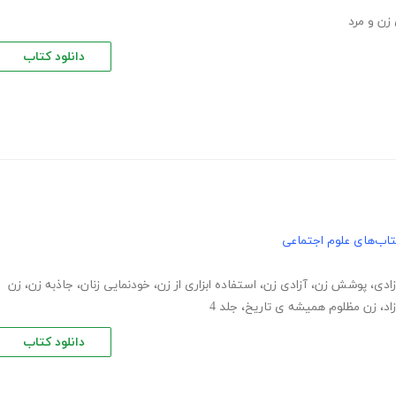
 زن و مرد
دانلود کتاب
اب‌های علوم اجتماعی
زادی
،
پوشش زن
،
آزادی زن
،
استفاده ابزاری از زن
،
خودنمایی زنان
،
جاذبه زن
،
زن
اد
،
زن مظلوم همیشه ی تاریخ
،
جلد 4
دانلود کتاب