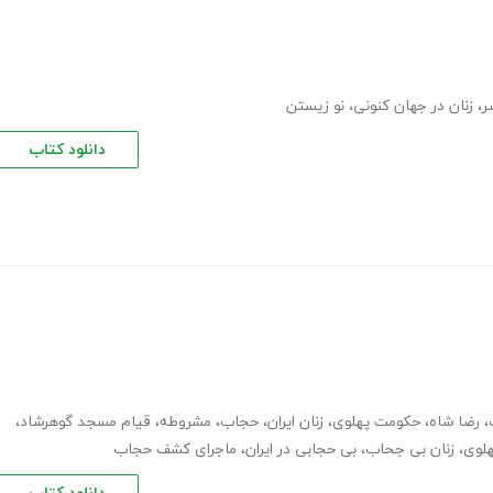
ر
،
زنان در جهان کنونی
،
نو ‏زیستن
دانلود کتاب
،
رضا شاه
،
حکومت پهلوی
،
زنان ایران
،
حجاب
،
مشروطه
،
قیام مسجد گوهرشاد
،
لوی
،
زنان بی جحاب
،
بی حجابی در ایران
،
ماجرای کشف حجاب