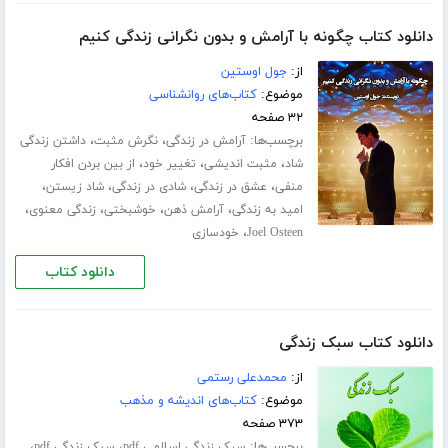
دانلود کتاب چگونه با آرامش و بدون نگرانی زندگی کنیم
از:
جول اوستین
موضوع:
کتاب‌های روانشناسی
۳۲ صفحه
برچسب‌ها:
،
،
آرامش در زندگی
نگرش مثبت
داشتن زندگی
،
،
،
شاد
مثبت اندیشی
تغییر خود
از بین بردن افکار
،
،
،
،
منفی
عشق در زندگی
شادی در زندگی
شاد زیستن
،
،
،
،
امید به زندگی
آرامش ذهن
خوشبختی
زندگی معنوی
،
Joel Osteen
خودسازی
دانلود کتاب
دانلود کتاب سبک زندگی
از:
محمدعلی رستمی
موضوع:
کتاب‌های اندیشه و مذهب
۳۷۳ صفحه
برچسب‌ها:
،
،
سبک زندگی اسلامی pdf
سبک زندگی pdf