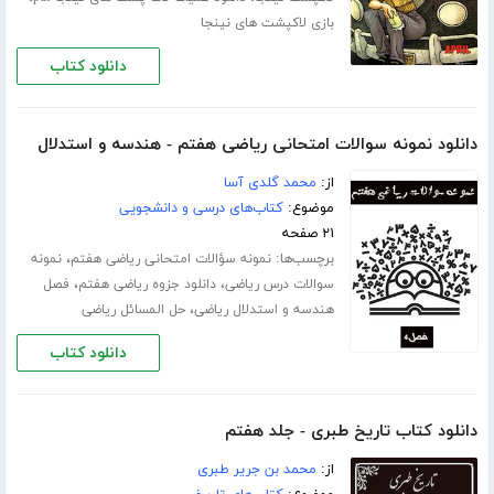
بازی لاکپشت های نینجا
دانلود کتاب
دانلود نمونه سوالات امتحانی ریاضی هفتم - هندسه و استدلال
از:
محمد گلدی آسا
موضوع:
کتاب‌های درسی و دانشجویی
۲۱ صفحه
برچسب‌ها:
،
نمونه سؤالات امتحانی ریاضی هفتم
نمونه
،
،
سوالات درس ریاضی
دانلود جزوه ریاضی هفتم
فصل
،
هندسه و استدلال ریاضی
حل المسائل ریاضی
دانلود کتاب
دانلود کتاب تاریخ طبری - جلد هفتم
از:
محمد بن جریر طبری