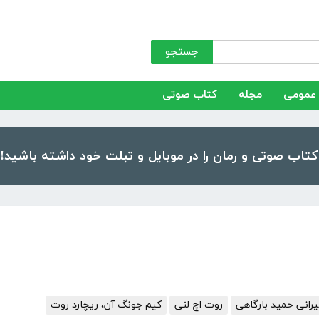
جستجو
عمومی
مجله
کتاب صوتی
رانی حمید بارگاهی
روت اچ لنی
کیم جونگ آن، ریچارد روت