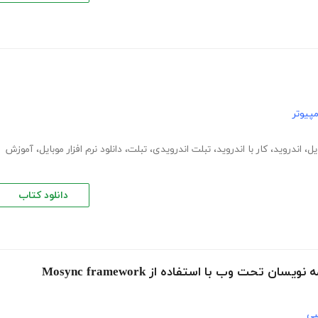
پیوتر
یل
،
اندروید
،
کار با اندروید
،
تبلت اندرویدی
،
تبلت
،
دانلود نرم افزار موبایل
،
آموزش
دانلود کتاب
 تحت وب با استفاده از Mosync framework
سی