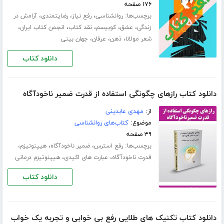
۱۷۶ صفحه
برچسب‌ها:
،
،
،
روانشناسی
رفع نیاز
رضایتمندی
آرامش در
،
،
،
،
،
زندگی
عشق
کوبیسم
نقد کتاب
انجمن کتاب ایران
،
،
،
شعر مولانا
ذهن
عرفان
جهان بینی
دانلود کتاب
دانلود کتاب رازهای چگونگی استفاده از قدرت ضمیر ناخودآگاه
از:
مهدی عابدینی
موضوع:
کتاب‌های روانشناسی
۳۹ صفحه
برچسب‌ها:
،
،
،
رفع استرس
ضمیر ناخودآگاه
هیپنوتیزم
،
،
قدرت ناخودآگاه
عبارت های اکیدی
هیپنوتیزم درمانی
دانلود کتاب
دانلود کتاب تکنیک های طلایی رفع بی خوابی و تجربه یک خواب