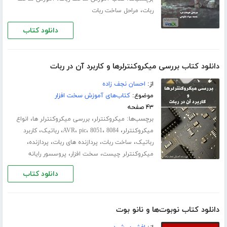
،
ربات
مراحل ساخت ربات
دانلود کتاب
دانلود کتاب بررسی میکروکنترلرها و کاربرد آن در ربات
از:
احسان نجف زاده
موضوع:
کتاب‌های آموزش سخت افزار
۴۳ صفحه
برچسب‌ها:
،
،
میکروکنترلر
بررسی میکروکنترلر ها
انواع
،
،
،
،
،
،
میکروکنترلر
8084
8051
pic
AVR
رباتیک
کاربرد
،
،
،
،
رباتیک
ساخت ربات
پردازنده های ربات
پردازنده
،
،
میکروکنترلر چیست
سخت افزار
پروسسور رایانه
دانلود کتاب
دانلود کتاب نوبوت‌ها و نانو بوت