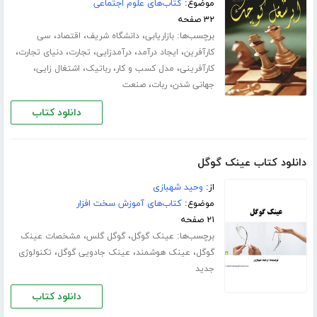
موضوع:
کتاب‌های علوم اجتماعی
۳۲ صفحه
برچسب‌ها:
،
،
،
بازاریابی
دانشگاه شریف
اقتصاد
سی
،
،
،
،
،
کارآفرین
ایجاد درآمد
درآمدزایی
تجارت
دنیای تجارت
،
،
،
،
کارآفرینی
مدل کسب و کار
رباتیک
اشتغال زایی
،
،
جهانی شدن
ربات
صنعت
دانلود کتاب
دانلود کتاب عینک گوگل
از:
وحید شهبازی
موضوع:
کتاب‌های آموزش سخت افزار
۲۱ صفحه
برچسب‌ها:
،
،
عینک گوگل
گوگل گلس
مشخصات عینک
،
،
،
گوگل
عینک هوشمند
عینک جادویی گوگل
تکنولوژی
جدید
دانلود کتاب