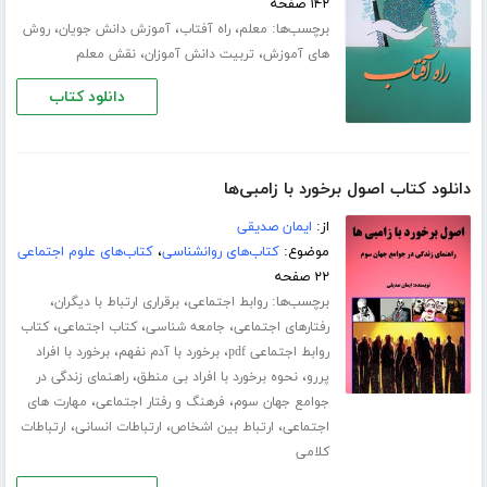
۱۴۲ صفحه
برچسب‌ها:
،
،
،
معلم
راه آفتاب
آموزش دانش جویان
روش
،
،
های آموزش
تربیت دانش آموزان
نقش معلم
دانلود کتاب
دانلود کتاب اصول برخورد با زامبی‌ها
از:
ایمان صدیقی
موضوع:
کتاب‌های روانشناسی
،
کتاب‌های علوم اجتماعی
۲۲ صفحه
برچسب‌ها:
،
،
روابط اجتماعی
برقراری ارتباط با دیگران
،
،
،
رفتارهای اجتماعی
جامعه شناسی
کتاب اجتماعی
کتاب
،
،
روابط اجتماعی pdf
برخورد با آدم نفهم
برخورد با افراد
،
،
پررو
نحوه برخورد با افراد بی منطق
راهنمای زندگی در
،
،
جوامع جهان سوم
فرهنگ و رفتار اجتماعی
مهارت های
،
،
،
اجتماعی
ارتباط بین اشخاص
ارتباطات انسانی
ارتباطات
کلامی