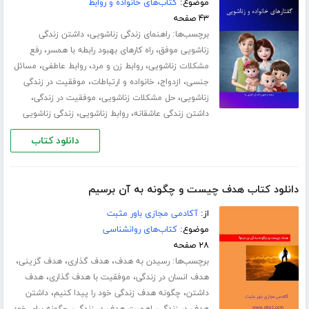
موضوع:
کتاب‌های خانواده و روابط
۴۳ صفحه
برچسب‌ها:
،
راهنمای زندگی زناشویی
داشتن زندگی
،
،
زناشویی موفق
راه کارهای بهبود رابطه با همسر
رفع
،
،
،
مشکلات زناشویی
روابط زن و مرد
روابط عاطفی
مسائل
،
،
،
جنسی
ازدواج
خانواده و ارتباطات
موفقیت در زندگی
،
،
،
زناشویی
حل مشکلات زناشویی
موفقیت در زندگی
،
،
داشتن زندگی عاشقانه
روابط زناشویی
زندگی زناشویی
دانلود کتاب
دانلود کتاب هدف چیست و چگونه به آن برسیم
از:
آکادمی مجازی باور مثبت
موضوع:
کتاب‌های روانشناسی
۲۸ صفحه
برچسب‌ها:
،
،
،
رسیدن به هدف
هدف گذاری
هدف گزینی
،
،
هدف انسان در زندگی
موفقیت با هدف گذاری
هدف
،
،
داشتن
چگونه هدف زندگی خود را پیدا کنیم
داشتن
،
،
هدف در زندگی
اهمیت هدف در زندگی
چگونه برای خود