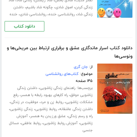
،
،
،
،
تفکر مثبت
شادی بخش
شاد زیستن
زندگی شاد
شاد
،
،
،
زندگی کردن
اصول شادی
چگونه شاد باشیم
داشتن
،
،
،
زندگی شاد
روانشناسی خنده
روانشناسی شادی
خنده
دانلود کتاب
دانلود کتاب اسرار ماندگاری عشق و برقراری ارتباط بین مریخی‌ها و
ونوسی‌ها‎
از:
جان گری
موضوع:
کتاب‌های روانشناسی
۱۴۵ صفحه
برچسب‌ها:
،
راهنمای زندگی زناشویی
داشتن زندگی
،
،
زناشویی موفق
راه کارهای بهبود رابطه با همسر
رفع
،
،
،
مشکلات زناشویی
روابط زن و مرد
موفقیت در زندگی
،
،
،
داشتن زندگی عاشقانه
روابط زناشویی
زندگی زناشویی
،
،
راه و رسم زندگی
عشق ورزیدن به همسر
آموزش
،
،
،
زناشویی
آموزش روابط زناشویی
روابط عاطفی
مسائل
جنسی