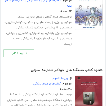
موضوع:
کتاب‌های درسی و دانشجویی
،
کتاب‌های علوم
پایه
۱۲ صفحه
برچسب‌ها:
،
،
،
علوم گیاھی
علوم جانوری
ژنتیک
،
،
،
میکروبیولوژی
زیست سلولی و ملکولی
گیاھان دارویی
،
،
،
بیوشیمی
قارچ شناسی پزشکی
ژنتیک پزشکی
،
،
میکروبیولوژی پزشکی
بیوتکنولوژی کشاورزی و پزشکی
،
،
،
بیوشیمی بالینی
ایمونولوژی
گیاھپزشکی
محیط
زیست
دانلود کتاب
دانلود کتاب دستگاه های خودکار شمارنده سلولی
از:
پریسا داهیم
موضوع:
کتاب‌های علوم پزشکی
۳۰ صفحه
برچسب‌ها:
،
،
آزمایشگاه
آزمایشگاه پزشکی
دانلود کتاب
،
،
،
پزشکی
دستگاه خودشمارنده سلول
سل کانتر
شمارش
،
،
،
،
گر
شمارش گر سلول
شمارشگر
علوم آزمایشگاهی