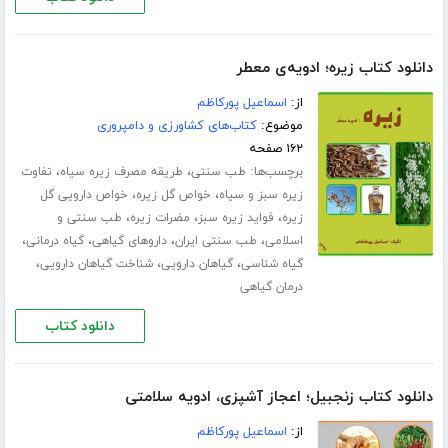
دانلود کتاب زیره؛ ادویه‌ی معطر
از:
اسماعیل پورکاظم
موضوع:
کتاب‌های کشاورزی و دامپروری
۱۶۲ صفحه
برچسب‌ها:
،
،
طب سنتی
طریقه مصرف زیره سیاه
تفاوت
،
،
زیره سبز و سیاه
خواص گل زیره
خواص دارویی گل
،
،
،
زیره
فواید زیره سبز
مضرات زیره
طب سنتی و
،
،
،
،
اسلامی
طب سنتی ایران
داروهای گیاهی
گیاه درمانی
،
،
،
گیاه شناسی
گیاهان دارویی
شناخت گیاهان دارویی
درمان گیاهی
دانلود کتاب
دانلود کتاب زنجبیل؛ اعجاز آشپزی، ادویه سلامتی
از:
اسماعیل پورکاظم