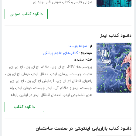
،
صوتی فارسی
کتاب صوتی قبر اجاره ای
دانلود کتاب صوتی
دانلود کتاب ایدز
از:
مجله ویستا
موضوع:
کتاب‌های علوم پزشکی
۲۵۲ صفحه
برچسب‌ها:
،
،
،
HIV
اچ ای وی
علائم اچ ای وی
اچ ای وی
،
،
،
،
مثبت چیست
بیماری ایدز
انتقال ایدز
درمان اچ ای وی
،
،
راههای انتقال اچ ای وی
آزمایش اچ آی وی
اچ ای وی
،
،
،
،
چیست
ایدز و علائم آن
ایدز چیست
درمان ایدز
راه
،
های تشخیص ایدز
احتمال انتقال ایدز در اولین رابطه
دانلود کتاب
دانلود کتاب بازاریابی اینترنتی در صنعت ساختمان