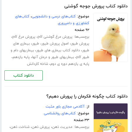
دانلود کتاب پرورش جوجه گوشتی
موضوع:
کتاب‌های درسی و دانشجویی
،
کتاب‌های
کشاورزی و دامپروری
۹۲ صفحه
برچسب‌ها:
،
،
پرورش مرغ گوشتی pdf
پرورش مرغ pdf
،
،
،
پرورش طیور
اصول پرورش طیور
طیور
بیماری های
،
،
طیور
دانلود کتاب بیماری های طیور
بیماریهای دام و
،
،
،
طیور pdf
بیماریهای طیور و درمان آنها
پایه یازدهم
،
پایه ی یازدهم دوره ی دوم
شاخه کاردانش
دانلود کتاب
دانلود کتاب چگونه فکرمان را پرورش دهیم؟
از:
آکادمی مجازی باور مثبت
موضوع:
کتاب‌های روانشناسی
۳۳ صفحه
برچسب‌ها:
،
،
،
مدیریت ذهن
پرورش ذهن
شناخت ذهن