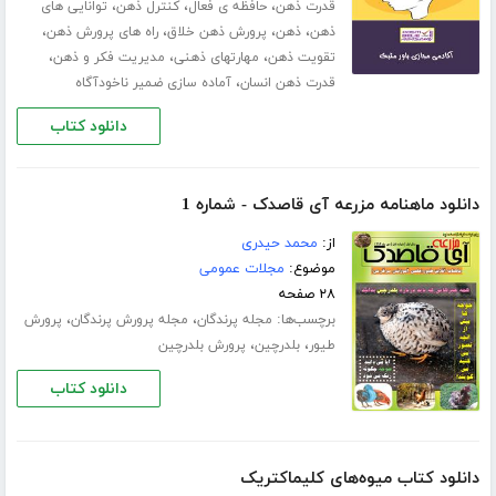
،
،
،
قدرت ذهن
حافظه ی فعال
کنترل ذهن
توانایی های
،
،
،
،
ذهن
ذهن
پرورش ذهن خلاق
راه های پرورش ذهن
،
،
،
تقویت ذهن
مهارت­های ذهنی
مدیریت فکر و ذهن
،
قدرت ذهن انسان
آماده سازی ضمیر ناخودآگاه
دانلود کتاب
دانلود ماهنامه مزرعه آی قاصدک - شماره 1
از:
محمد حیدری
موضوع:
مجلات عمومی
۲۸ صفحه
برچسب‌ها:
،
،
مجله پرندگان
مجله پرورش پرندگان
پرورش
،
،
طیور
بلدرچین
پرورش بلدرچین
دانلود کتاب
دانلود کتاب میوه‌های کلیماکتریک