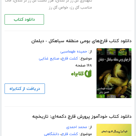
،
،
نگهداری گل رز در گلدان
طرز کاشت گل رز در گلدان
خاک
،
مناسب گل رز
خواص گل رز
دانلود کتاب
دانلود کتاب قارچ‌های بومی منطقه سیاهکل - دیلمان
از:
حمیده طهماسبی
موضوع:
کشت قارچ
،
صنایع غذایی
۱۶۸ صفحه
دریافت از کتابراه
دانلود کتاب خودآموز پرورش قارچ دکمه‌ای: تاریخچه
از:
محمد احمدی
موضوع:
کشت قارچ
،
دانشگاهی