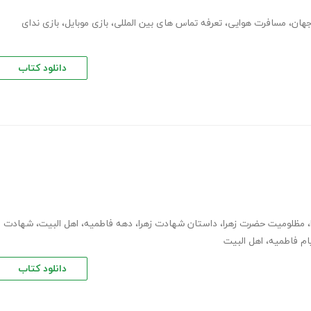
جهان
،
مسافرت هوایی
،
تعرفه تماس های بین المللی
،
بازی موبایل
،
بازی ندای
دانلود کتاب
،
مظلومیت حضرت زهرا
،
داستان شهادت زهرا
،
دهه فاطمیه
،
اهل البیت
،
شهادت
یام فاطمیه
،
اهل البیت
دانلود کتاب