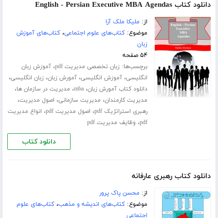
دانلود کتاب English - Persian Executive MBA Agendas
از:
ملیکا ملک آرا
موضوع:
کتاب‌های علوم اجتماعی
،
کتاب‌های آموزش
زبان
۵۴ صفحه
برچسب‌ها:
،
زبان تخصصی مدیریت pdf
آموزش زبان
،
،
،
،
انگلیسی
آموزش انگلیسی
آمورش زبان
زبان انگلیسی
،
،
،
دانلود کتاب آمورش زبان
mba
مدیریت در سازمان ها
،
،
،
مدیریت کارمندان
مدیریت سازمانی
اصول مدیریت
،
،
رهبری استراتژیک pdf
اصول مدیریت pdf
انواع مدیریت
،
pdf
وظایف مدیریت pdf
دانلود کتاب
دانلود کتاب رهبری عارفانه
از:
محسن پاک پرور
موضوع:
کتاب‌های اندیشه و مذهب
،
کتاب‌های علوم
اجتماعی