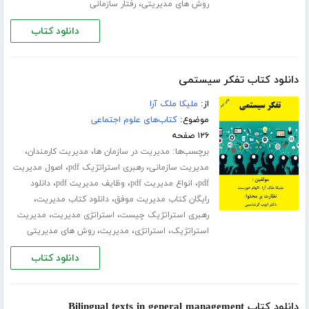
،
روش های مدیریتی
رفتار سازمانی
دانلود کتاب
دانلود کتاب تفکر سیستمی
از:
ملیکا ملک آرا
موضوع:
کتاب‌های علوم اجتماعی
۱۲۶ صفحه
برچسب‌ها:
،
،
مدیریت در سازمان ها
مدیریت کارمندان
،
،
مدیریت سازمانی
رهبری استراتژیک pdf
اصول مدیریت
،
،
،
pdf
انواع مدیریت pdf
وظایف مدیریت pdf
دانلود
،
،
رایگان کتاب مدیریت موفق
دانلود کتاب مدیریت
،
،
رهبری استراتژیک چیست
استراتژی مدیریت
مدیریت
،
،
،
استراتژیک
استراتژی
مدیریت
روش های مدیریتی
دانلود کتاب
دانلود کتاب Bilingual texts in general management