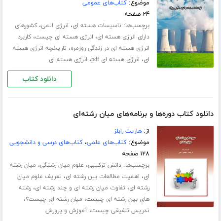
موضوع:
کتاب‌های عمومی
۲۴ صفحه
برچسب‌ها:
،
،
تاسیسات هسته ای
انرژی اتمی
کشورهای
،
،
دارای انرژی هسته ای
انرژی هسته ای چیست
کاربرد
،
انرژی هسته ای در زندگی روزمره
تاریخچه انرژی هسته
،
،
ای
انرژی هسته ای pdf
انرژی هسته ای
دانلود کتاب
دانلود کتاب دوره‌ها و برنامه‌های میان رشته‌ای
از:
هاریت رابلز
موضوع:
کتاب‌های علمی
،
کتاب‌های درسی و دانشجویی
۱۲۸ صفحه
برچسب‌ها:
،
،
دانش ترکیبی
علوم میان رشتگی
میان رشته
،
،
ای
اهمیت مطالعات بین رشته ای
تعریف علوم میان
،
،
رشته ای
تفاوت میان رشته ای و چند رشته ای
رشته
،
،
های بین رشته ای چیست
میان رشته ای چیست؟
،
تدریس تلفیقی چیست
آموزش و پرورش