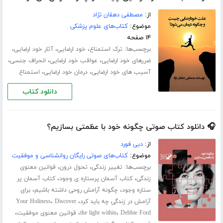
از:
مصطفی دهقان نژاد
موضوع:
کتاب‌های علوم پزشکی
۱۴ صفحه
برچسب‌ها:
،
،
،
ترک استمناع
خود ارضایی
آثار خود ارضایی
،
،
،
ضررهای خود ارضایی
عواقب خود ارضایی
انحراف جنسی
،
،
آسیب های خود ارضایی
درمان خود ارضایی
استمناع
دانلود کتاب
🎧 دانلود کتاب صوتی چگونه خود با عظمتی بسازیم؟
از:
دبی فورد
موضوع:
کتاب‌های صوتی رایگان روانشناسی و موفقیت
برچسب‌ها:
،
،
تغییر زندگی
تحول درون
قوانین معنوی
،
،
زندگی
کتاب آسمان پرستاره ی وجود
کتاب آسمان پر
،
،
ستاره وجود
چگونه آرامش روحی داشته باشیم
برای
،
،
آرامش در زندگی چه باید کرد
Discover
Your Holiness
،
،
،
Debbie Ford
the light within
قوانین معنوی موفقیت