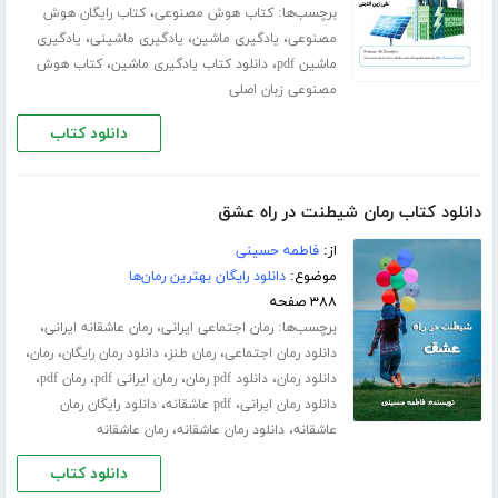
برچسب‌ها:
،
کتاب هوش مصنوعی
کتاب رایگان هوش
،
،
،
مصنوعی
یادگیری ماشین
یادگیری ماشینی
یادگیری
،
،
ماشین pdf
دانلود کتاب یادگیری ماشین
کتاب هوش
مصنوعی زبان اصلی
دانلود کتاب
دانلود کتاب رمان شیطنت در راه عشق
از:
فاطمه حسینی
موضوع:
دانلود رایگان بهترین رمان‌ها
۳۸۸ صفحه
برچسب‌ها:
،
،
رمان اجتماعی ایرانی
رمان عاشقانه ایرانی
،
،
،
،
دانلود رمان اجتماعی
رمان طنز
دانلود رمان رایگان
رمان
،
،
،
،
دانلود رمان
دانلود pdf رمان
رمان ایرانی pdf
رمان pdf
،
،
دانلود رمان ایرانی
pdf عاشقانه
دانلود رایگان رمان
،
،
عاشقانه
دانلود رمان عاشقانه
رمان عاشقانه
دانلود کتاب