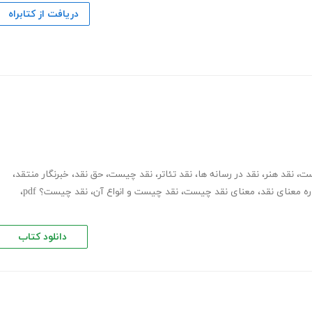
دریافت از کتابراه
ست
،
نقد هنر
،
نقد در رسانه ها
،
نقد تئاتر
،
نقد چیست
،
حق نقد
،
خبرنگار منتقد
،
ه معنای نقد
،
معنای نقد چیست
،
نقد چیست و انواع آن
،
نقد چیست؟ pdf
،
دانلود کتاب