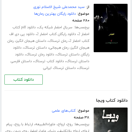
از:
سید محمدعلی شیخ الاسلام نوری
موضوع:
دانلود رایگان بهترین رمان‌ها
۲۸۰ صفحه
برچسب‌ها:
،
سریال احضار شبکه یک
دانلود pdf کتاب
،
،
احضار 2
دانلود رایگان کتاب احضار 2
دانلود پی دی اف
،
،
،
کتاب احضار 2
رمان ترسناک
داستان هیجان انگیز
رمان
،
،
،
هیجان انگیز
رمان هیجانی
داستان ترسناک
دانلود
،
،
رایگان داستان ترسناک
دانلود رمان ترسناک
دانلود
،
،
داستان ترسناک
دانلود کتاب ترسناک
داستان فارسی
،
ترسناک
داستان ترسناک ایرانی
دانلود کتاب
دانلود کتاب ویجا
موضوع:
کتاب‌های علمی
۳۸ صفحه
برچسب‌ها:
،
،
،
،
روح
ارواح
ماوراءالطبیعه
ارتباط با روح
پیام
،
،
،
،
،
ارواح
ارواح بلاتکلیف
دنیای ماورا
احضار روح
دیدن روح