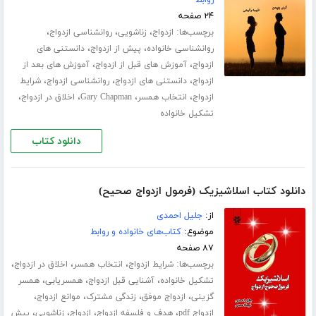
روابط
۲۴ صفحه
برچسب‌ها:
،
،
،
ازدواج
زناشویی
روانشناسی ازدواج
،
،
روانشناسی خانواده
پیش از ازدواج
دانستنی های
،
،
ازدواج
آموزش های قبل از ازدواج
آموزش های بعد از
،
،
،
ازدواج
دانستنی های ازدواج
روانشناسی ازدواج
شرایط
،
،
،
،
ازدواج
انتخاب همسر
Gary Chapman
اخلاق در ازدواج
تشکیل خانواده
دانلود کتاب
دانلود کتاب اسلاشیزیک (فرمول ازدواج صحیح)
از:
جلیل احمدی
موضوع:
کتاب‌های خانواده و روابط
۸۷ صفحه
برچسب‌ها:
،
،
،
شرایط ازدواج
انتخاب همسر
اخلاق در ازدواج
،
،
،
تشکیل خانواده
آشنایی قبل ازدواج
همسریابی
همسر
،
،
،
،
گزینی
ازدواج موفق
زندگی مشترک
موانع ازدواج
،
،
،
،
ازدواج pdf
هدف و فلسفه ازدواج
ازدواج
زناشویی
پیش