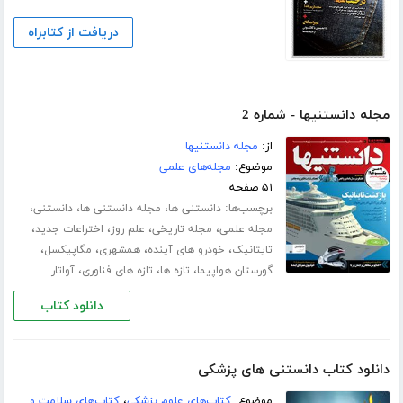
دریافت از کتابراه
مجله دانستنیها - شماره 2
از:
مجله دانستنیها
موضوع:
مجله‌های علمی
۵۱ صفحه
برچسب‌ها:
،
،
،
دانستنی ها
مجله دانستنی ها
دانستنی
،
،
،
،
مجله علمی
مجله تاریخی
علم روز
اختراعات جدید
،
،
،
،
تایتانیک
خودرو های آینده
همشهری
مگاپیکسل
،
،
،
گورستان هواپیما
تازه ها
تازه های فناوری
آواتار
دانلود کتاب
دانلود کتاب دانستنی های پزشکی
موضوع:
کتاب‌های علوم پزشکی
،
کتاب‌های سلامت و