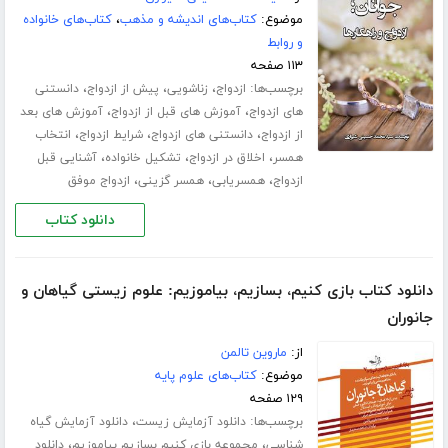
موضوع:
کتاب‌های اندیشه و مذهب
،
کتاب‌های خانواده
و روابط
۱۱۳ صفحه
برچسب‌ها:
،
،
،
ازدواج
زناشویی
پیش از ازدواج
دانستنی
،
،
های ازدواج
آموزش های قبل از ازدواج
آموزش های بعد
،
،
،
از ازدواج
دانستنی های ازدواج
شرایط ازدواج
انتخاب
،
،
،
همسر
اخلاق در ازدواج
تشکیل خانواده
آشنایی قبل
،
،
،
ازدواج
همسریابی
همسر گزینی
ازدواج موفق
دانلود کتاب
دانلود کتاب بازی کنیم، بسازیم، بیاموزیم: علوم زیستی گیاهان و
جانوران
از:
ماروین تالمن
موضوع:
کتاب‌های علوم پایه
۱۲۹ صفحه
برچسب‌ها:
،
دانلود آزمایش زیست
دانلود آزمایش گیاه
،
،
شناسی
مجموعه بازی کنیم بسازیم بیاموزیم
دانلود