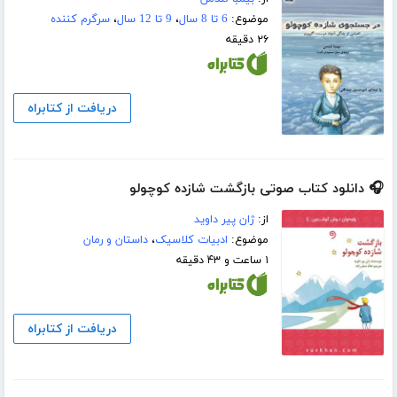
موضوع:
6 تا 8 سال
،
9 تا 12 سال
،
سرگرم کننده
۲۶ دقیقه
دریافت از کتابراه
🎧 دانلود کتاب صوتی بازگشت شازده کوچولو
از:
ژان پیر داوید
موضوع:
ادبیات کلاسیک
،
داستان و رمان
۱ ساعت و ۴۳ دقیقه
دریافت از کتابراه