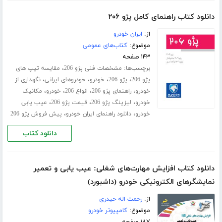
دانلود کتاب راهنمای کامل پژو ۲۰۶
از:
ایران خودرو
موضوع:
کتاب‌های عمومی
۱۴۳ صفحه
برچسب‌ها:
،
مشخصات فنی پژو 206
مقایسه تیپ های
،
،
،
،
پژو 206
پژو 206
خودرو
خودروهای ایرانی
نگهداری از
،
،
،
،
خودرو
راهنمای پژو 206
انواع 206
خودرو
مکانیک
،
،
،
خودرو
لیزینگ پژو 206
قیمت پژو 206
عیب یابی
،
،
خودرو
دانلود راهنمای ایران خودرو
پیش فروش پژو 206
دانلود کتاب
دانلود کتاب افزایش مهارت‌های شغلی: عیب یابی و تعمیر
نمایشگرهای الکترونیکی خودرو (داشبورد)
از:
رحمت اله حیدری
موضوع:
کامپیوتر خودرو
۱۸۷ صفحه