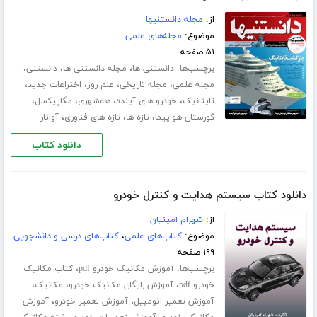
از:
مجله دانستنیها
موضوع:
مجله‌های علمی
۵۱ صفحه
برچسب‌ها:
،
،
،
دانستنی ها
مجله دانستنی ها
دانستنی
،
،
،
،
مجله علمی
مجله تاریخی
علم روز
اختراعات جدید
،
،
،
،
تایتانیک
خودرو های آینده
همشهری
مگاپیکسل
،
،
،
گورستان هواپیما
تازه ها
تازه های فناوری
آواتار
دانلود کتاب
دانلود کتاب سیستم هدایت و کنترل خودرو
از:
شهرام امینیان
موضوع:
کتاب‌های علمی
،
کتاب‌های درسی و دانشجویی
۱۹۹ صفحه
برچسب‌ها:
،
آموزش مکانیک خودرو pdf
کتاب مکانیک
،
،
،
خودرو pdf
آموزش رایگان مکانیک خودرو
مکانیک
،
،
آموزش تعمیر اتومبیل
آموزش تعمیر خودرو
آموزش