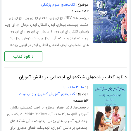
موضوع:
کتاب‌های علوم پزشکی
۲۵۲ صفحه
برچسب‌ها:
،
،
،
HIV
اچ ای وی
علائم اچ ای وی
اچ ای وی
،
،
،
،
مثبت چیست
بیماری ایدز
انتقال ایدز
درمان اچ ای وی
،
،
راههای انتقال اچ ای وی
آزمایش اچ آی وی
اچ ای وی
،
،
،
،
چیست
ایدز و علائم آن
ایدز چیست
درمان ایدز
راه
،
های تشخیص ایدز
احتمال انتقال ایدز در اولین رابطه
دانلود کتاب
دانلود کتاب پیامدهای شبکه‌های اجتماعی بر دانش آموزان
از:
ملیکا ملک آرا
موضوع:
کتاب‌های آموزش کامپیوتر و اینترنت
۵۳ صفحه
برچسب‌ها:
تاثیر فضای مجازی بر افت تحصیلی دانش
،
،
،
آموزان+pdf
ملیکا ملک آرا
Melika Molkara
شبکه های
،
،
اجتماعی
آسیب های روانی اینترنت
تاثیر شبکه های
،
اجتماعی بر دانش آموزان
تهدیدات فضای مجازی برای