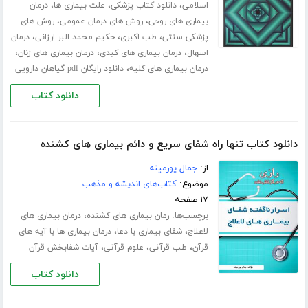
،
،
،
اسلامی
دانلود کتاب پزشکی
علت بیماری ها
درمان
،
،
بیماری های روحی
روش های درمان عمومی
روش های
،
،
،
پزشکی سنتی
طب اکبری
حکیم محمد البر ارزانی
درمان
،
،
،
اسهال
درمان بیماری های کبدی
درمان بیماری های زنان
،
درمان بیماری های کلیه
دانلود رایگان pdf گیاهان دارویی
دانلود کتاب
دانلود کتاب تنها راه شفای سریع و دائم بیماری های کشنده
از:
جمال پورمینه
موضوع:
کتاب‌های اندیشه و مذهب
۱۷ صفحه
برچسب‌ها:
،
رمان بیماری های کشنده
درمان بیماری های
،
،
لاعلاج
شفای بیماری با دعا
درمان بیماری ها با آیه های
،
،
،
قرآن
طب قرآنی
علوم قرآنی
آیات شفابخش قرآن
دانلود کتاب