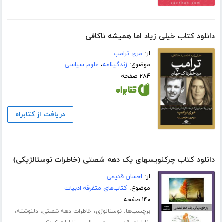
دانلود کتاب خیلی زیاد اما همیشه ناکافی
از:
مری ترامپ
موضوع:
زندگینامه
،
علوم سیاسی
۲۸۴ صفحه
دریافت از کتابراه
دانلود کتاب چرکنویسهای یک دهه شصتی (خاطرات نوستالژیکی)
از:
احسان قدیمی
موضوع:
کتاب‌های متفرقه ادبیات
۱۴۰ صفحه
برچسب‌ها:
،
،
،
نوستالوژی
خاطرات دهه شصتی
دلنوشته