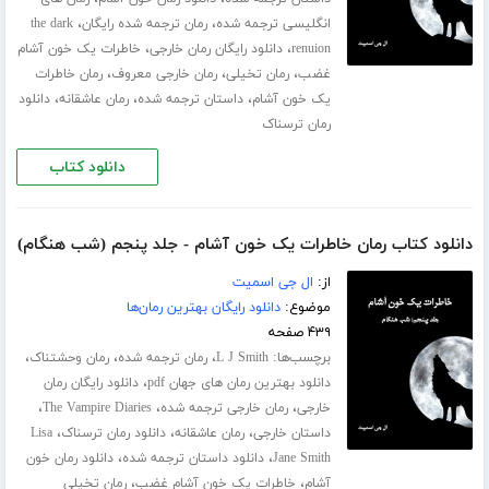
،
،
انگلیسی ترجمه شده
رمان ترجمه شده رایگان
the dark
،
،
renuion
دانلود رایگان رمان خارجی
خاطرات یک خون آشام
،
،
،
غضب
رمان تخیلی
رمان خارجی معروف
رمان خاطرات
،
،
،
یک خون آشام
داستان ترجمه شده
رمان عاشقانه
دانلود
رمان ترسناک
دانلود کتاب
دانلود کتاب رمان خاطرات یک خون آشام - جلد پنجم (شب هنگام)
از:
ال جی اسمیت
موضوع:
دانلود رایگان بهترین رمان‌ها
۴۳۹ صفحه
برچسب‌ها:
،
،
،
L J Smith
رمان ترجمه شده
رمان وحشتناک
،
دانلود بهترین رمان های جهان pdf
دانلود رایگان رمان
،
،
،
خارجی
رمان خارجی ترجمه شده
The Vampire Diaries
،
،
،
داستان خارجی
رمان عاشقانه
دانلود رمان ترسناک
Lisa
،
،
Jane Smith
دانلود داستان ترجمه شده
دانلود رمان خون
،
،
آشام
خاطرات یک خون آشام غضب
رمان تخیلی