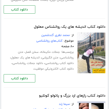
،
،
سخنان بزرگان ایران
جملات عاشقانه
متن انگیزشی
دانلود کتاب
دانلود کتاب اندیشه های یک روانشناس معلول
از:
محمد نظری گندشمین
موضوع:
کتاب‌های روانشناسی
۸۰ صفحه
برچسب‌ها:
،
،
جملات حکیمانه
سخن قصار
متن
،
،
،
روانشناسی
متن انگیزشی
اندیشه های یک معلول
،
،
دانلود کتاب روانشناسی
دانلود جملات روانشناسی
دانلود کتاب الکترونیکی موفقیت
دانلود کتاب
دانلود کتاب رازهای ارد بزرگ و پائولو کوئلیو
از:
سیما زند