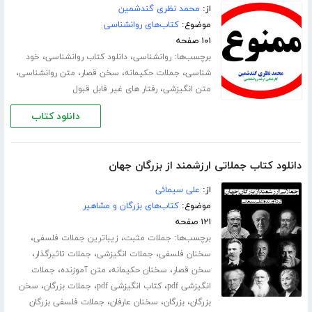
از:
محمد نظری گندشمین
موضوع:
کتاب‌های روانشناسی
۱۰۱ صفحه
برچسب‌ها:
،
،
روانشناسی
دانلود کتاب روانشناسی
خود
،
،
،
،
شناسی
جملات حکیمانه
سخن قصار
متن روانشناسی
،
متن انگیزشی
رفتار های غیر قابل قبول
دانلود کتاب
دانلود کتاب جملاتی ارزشمند از بزرگان جهان
از:
علی سیمائی
موضوع:
کتاب‌های بزرگان و مشاهیر
۱۲۱ صفحه
برچسب‌ها:
،
،
جملات مثبت
زیباترین جملات فلسفی
،
،
،
سخنان فلسفی
جملات انگیزشی
جملات تاثیرگذار
،
،
،
سخن قصار
سخنان حکیمانه
متن آموزنده
جملات
،
،
،
انگیزشی pdf
کتاب انگیزشی pdf
جملات بزرگان
سخن
،
،
،
بزرگان
بزرگان
سخنان عارفان
جملات فلسفی بزرگان