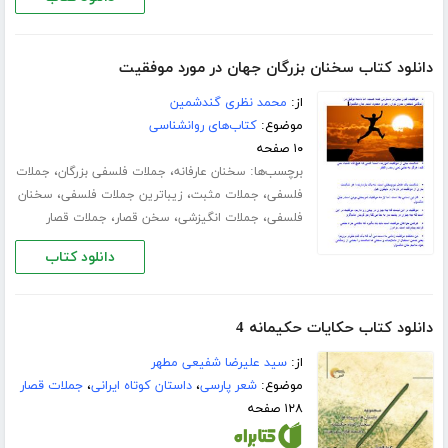
دانلود کتاب سخنان بزرگان جھان در مورد موفقیت
از:
محمد نظری گندشمین
موضوع:
کتاب‌های روانشناسی
۱۰ صفحه
برچسب‌ها:
،
،
سخنان عارفانه
جملات فلسفی بزرگان
جملات
،
،
،
فلسفی
جملات مثبت
زیباترین جملات فلسفی
سخنان
،
،
،
فلسفی
جملات انگیزشی
سخن قصار
جملات قصار
دانلود کتاب
دانلود کتاب حکایات حکیمانه 4
از:
سید علیرضا شفیعی مطهر
موضوع:
شعر پارسی
،
داستان کوتاه ایرانی
،
جملات قصار
۱۲۸ صفحه