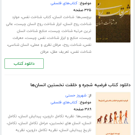
موضوع:
کتاب‌های فلسفی
۳۲۵ صفحه
برچسب‌ها:
،
،
شناخت انسان
کتاب شناخت نفس
موارد
،
،
شناخت روح انسان
ابزار شناخت روح انسان چیست
عالی
،
ترین مرتبه شناخت چیست
منابع شناخت انسان
،
،
،
چیست
منابع و ابزار شناخت
نفس چیست
معرفت
،
،
،
،
نفس
شناخت روح
عرفان نظری و عملی
انسان شناسی
،
،
شناخت نفس
تعریف عقل
عرفان
دانلود کتاب
دانلود کتاب فرضیه شجره و خلقت نخستین انسان‌ها
از:
شهروز حسنی
موضوع:
کتاب‌های فلسفی
۳۸۹ صفحه
برچسب‌ها:
،
،
نظریه تکامل داروین
پیدایش انسان
تکامل
،
،
،
،
انسان
انسان های نخستین
مراحل تکامل انسان
تکامل
،
،
تاریخ پیدایش انسان
نظریه تکامل داروین
نظریه