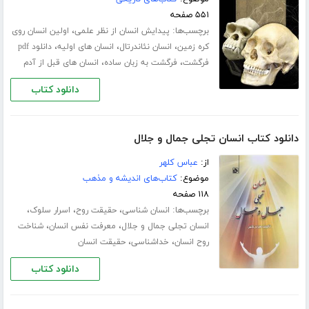
۵۵۱ صفحه
برچسب‌ها:
،
پیدایش انسان از نظر علمی
اولین انسان روی
،
،
،
کره زمین
انسان نئاندرتال
انسان های اولیه
دانلود pdf
،
،
فرگشت
فرگشت به زبان ساده
انسان های قبل از آدم
دانلود کتاب
دانلود کتاب انسان تجلی جمال و جلال
از:
عباس کلهر
موضوع:
کتاب‌های اندیشه و مذهب
۱۱۸ صفحه
برچسب‌ها:
،
،
،
انسان شناسی
حقیقت روح
اسرار سلوک
،
،
انسان تجلی جمال و جلال
معرفت نفس انسان
شناخت
،
،
روح انسان
خداشناسی
حقیقت انسان
دانلود کتاب