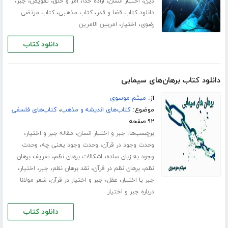
،
،
،
،
،
،
دین
اختیار انسان
اراده خدا
امر و خلق
تفویض
جبر
،
،
دانلود کتاب قضا و قدر
کتاب مذهبی
کتاب مرتضی
،
،
رضوی
اختیار
امربین الامرین
دانلود کتاب
دانلود کتاب برهان‌های سیمابی
از:
میثم موسوی
موضوع:
کتاب‌های اندیشه و مذهب
،
کتاب‌های فلسفی
۹۲ صفحه
برچسب‌ها:
،
،
جبر و اختیار انسان
مقاله جبر و اختیار
،
،
وحدت وجود در قرآن
وحدت وجود یعنی چه
وحدت
،
،
وجود به زبان ساده
اشکالات برهان نظم
تعریف برهان
،
،
،
،
،
نظم
برهان نظم در قرآن
نقد برهان نظم
جبر
اختیار
،
،
،
جبر یا اختیار
عقل
جبر و اختیار در قرآن
شعر مولانا
درباره جبر و اختیار
دانلود کتاب