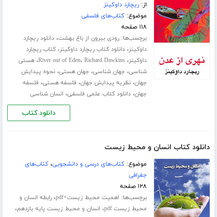
از:
ریچارد داوکینز
موضوع:
کتاب‌های فلسفی
۱۱۸ صفحه
برچسب‌ها:
،
رودی بیرون از باغ بهشت
دانلود ریچارد
،
،
داوکینز
دانلود کتاب ریچارد داوکینز
کتاب ریچارد
،
،
،
داوکینز
Richard Dawkins
River out of Eden
هستی
،
،
،
شناسی
جهان شناسی
جهان هستی
نحوه پیدایش
،
،
،
جهان
نظریه پیدایش جهان
فلسفه هستی
فلسفه
،
،
جهان
دانلود کتاب علمی فلسفی
انسان شناسی
دانلود کتاب
دانلود کتاب انسان و محیط زیست
موضوع:
کتاب‌های درسی و دانشجویی
،
کتاب‌های
جغرافی
۱۲۸ صفحه
برچسب‌ها:
،
اهمیت محیط زیست+pdf
رابطه انسان و
،
،
محیط زیست pdf
انسان و محیط زیست پایه یازدهم