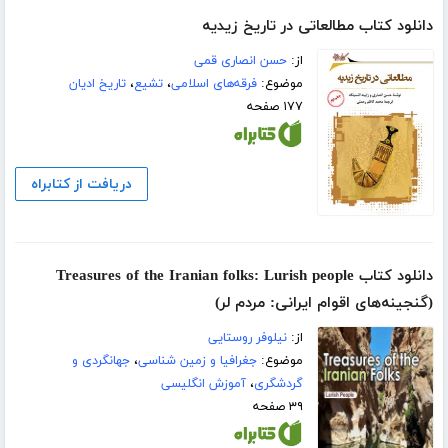
دانلود کتاب مطالعاتی در تاریخ زیدیه
از:
حسن انصاری قمی
موضوع:
فرقه‌های اسلامی
،
تشیع
،
تاریخ ادیان
۱۷۷ صفحه
دریافت از کتابراه
دانلود کتاب Treasures of the Iranian folks: Lurish people
(گنجینه‌های اقوام ایرانی: مردم لر)
از:
نیلوفر روستایی
موضوع:
جغرافیا و زمین شناسی
،
جهانگردی و
گردشگری
،
آموزش انگلیسی
۳۹ صفحه