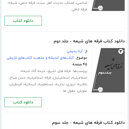
،
،
،
،
،
شناسی
اصحاب حدیث
اهل سنت
فرقه حنفی
شیعه
فرقه شافی
دانلود کتاب
دانلود کتاب فرقه های شیعه - جلد دوم
از:
آرتا رحیمی
موضوع:
کتاب‌های اندیشه و مذهب
،
کتاب‌های تاریخی
۴۵ صفحه
برچسب‌ها:
،
،
،
فرقه های تشیع
خیمه گاه
شیعه
،
،
،
،
اسماعیلیه
اسماعیلیان
فرقه اسماعیلیه
حسن صباح
،
،
،
،
،
،
باطنیه
دروزی
نذاریه
مستعلویه
کیسانیه
قرمطیان
،
علویان
مغول ها
دانلود کتاب
دانلود کتاب فرقه های شیعه - جلد سوم