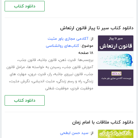
دانلود کتاب
دانلود کتاب سیر تا پیاز قانون ارتعاش
از:
آکادمی مجازی باور مثبت
موضوع:
کتاب‌های روانشناسی
۱۸ صفحه
برچسب‌ها:
،
،
،
قدرت ذهن
قانون جاذبه
قانون جذب
،
،
آموزش قانون جذب
رسیدن به خواسته ها
مراحل قانون
،
،
،
،
جذب
قانون نیروی جاذبه
راز
قدرت درون
مهارت های
،
،
،
،
زندگی
راه و رسم زندگی
مثبت اندیشی
نگرش مثبت
،
موفقیت فردی
موفقیت شغلی
دانلود کتاب
دانلود کتاب ملاقات با امام زمان
از:
سید حسن ابطحی