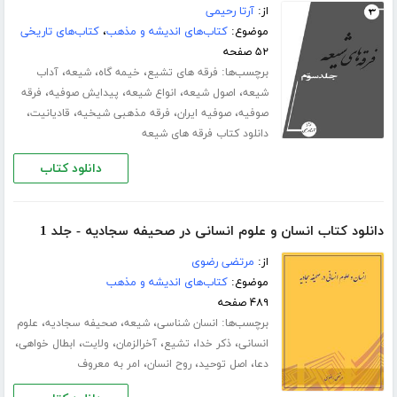
از:
آرتا رحیمی
موضوع:
کتاب‌های اندیشه و مذهب
،
کتاب‌های تاریخی
۵۲ صفحه
برچسب‌ها:
،
،
،
فرقه های تشیع
خیمه گاه
شیعه
آداب
،
،
،
،
شیعه
اصول شیعه
انواع شیعه
پیدایش صوفیه
فرقه
،
،
،
،
صوفیه
صوفیه ایران
فرقه مذهبی شیخیه
قادیانیت
دانلود کتاب فرقه های شیعه
دانلود کتاب
دانلود کتاب انسان و علوم انسانی در صحیفه سجادیه - جلد 1
از:
مرتضی رضوی
موضوع:
کتاب‌های اندیشه و مذهب
۴۸۹ صفحه
برچسب‌ها:
،
،
،
انسان شناسی
شیعه
صحیفه سجادیه
علوم
،
،
،
،
،
،
انسانی
ذکر خدا
تشیع
آخرالزمان
ولایت
ابطال خواهی
،
،
،
دعا
اصل توحید
روح انسان
امر به معروف