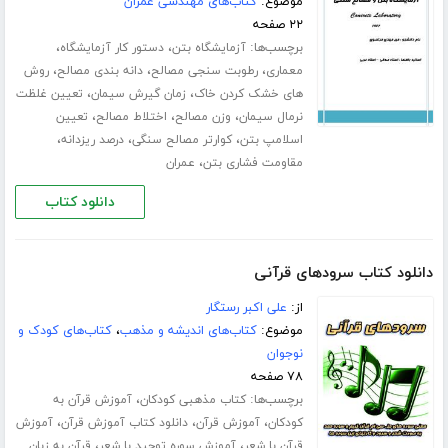
موضوع:
کتاب‌های مهندسی عمران
۲۲ صفحه
برچسب‌ها:
،
،
آزمایشگاه بتن
دستور کار آزمایشگاه
،
،
،
معماری
رطوبت سنجی مصالح
دانه بندی مصالح
روش
،
،
های خشک کردن خاک
زمان گیرش سیمان
تعیین غلظت
،
،
،
نرمال سیمان
وزن مصالح
اختلاط مصالح
تعیین
،
،
،
اسلامپ بتن
کوارتر مصالح سنگی
درصد ریزدانه
،
مقاومت فشاری بتن
عمران
دانلود کتاب
دانلود کتاب سرودهای قرآنی
از:
علی اکبر رستگار
موضوع:
کتاب‌های اندیشه و مذهب
،
کتاب‌های کودک و
نوجوان
۷۸ صفحه
برچسب‌ها:
،
کتاب مذهبی کودکان
آموزش قرآن به
،
،
،
کودکان
آموزش قرآن
دانلود کتاب آموزش قرآن
آموزش
،
،
قرآن با شعر
آموزش سوره توحید با شعر
قرآن به زبان