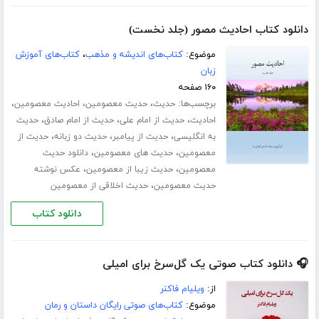
دانلود کتاب احادیث مصور (جلد نخست)
موضوع:
کتاب‌های اندیشه و مذهب
،
کتاب‌های آموزش
زبان
۱۶۰ صفحه
برچسب‌ها:
،
،
،
حدیث
حدیث معصومین
احادیث معصومین
،
،
،
احادیث
حدیث از امام علی
حدیث از امام صادق
حدیث
،
،
،
به انگلیسی
حدیث از پیامبر
حدیث دو زبانه
حدیث از
،
،
معصومین
حدیث های معصومین
دانلود حدیث
،
،
معصومین
حدیث زیبا از معصومین
عکس نوشته
،
حدیث معصومین
حدیث اخلاقی از معصومین
دانلود کتاب
🎧 دانلود کتاب صوتی یک گل‌سرخ برای امیلی
از:
ویلیام فاکنر
موضوع:
کتاب‌های صوتی رایگان داستان و رمان