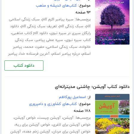
موضوع:
کتاب‌های اندیشه و مذهب
۹۳ صفحه
برچسب‌ها:
،
سیره پیامبر اکرم pdf
سبک زندگی اسلامی
،
،
،
pdf
سبک زندگی pdf
تعریف سبک زندگی pdf
دانلود
،
،
رایگان سیری در سیره نبوی
دانلود pdf کتاب مذهبی
،
،
کتاب سیره نبوی
سیره عملی پیامبر
سبک زندگی
،
،
،
خانواده
سبک زندگی اسلامی
حضرت محمد
پیامبر
،
،
،
اسلام
درباره پیامبر اسلام
آخرین فرستاده خدا
پیامبر
دانلود کتاب
دانلود کتاب آویشن؛ چاشنی مدیترانه‌ای
از:
اسماعیل پورکاظم
موضوع:
کتاب‌های کشاورزی و دامپروری
۱۷۸ صفحه
برچسب‌ها:
،
،
،
آویشن
آویشن چیست
خواص آویشن
،
،
خواص آویشن برای لاغری
خواص آویشن برای ریه
،
،
خواص آویشن برای مردان
آویشن زخم معده
آویشن