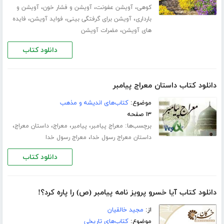
،
،
،
کوهی
آویشن عفونت
آویشن و فشار خون
آویشن و
،
،
،
بارداری
آویشن برای گرفتگی بینی
فواید آویشن
فایده
،
های آویشن
مضرات آویشن
دانلود کتاب
دانلود کتاب داستان معراج پیامبر
موضوع:
کتاب‌های اندیشه و مذهب
۱۳ صفحه
برچسب‌ها:
،
،
،
،
معراج پیامبر
پیامبر
معراج
داستان معراج
،
داستان معراج رسول خدا
معراج رسول خدا
دانلود کتاب
دانلود کتاب آیا خسرو پرویز نامه پیامبر (ص) را پاره کرد؟!
از:
مجید خالقیان
موضوع:
کتاب‌های تاریخی