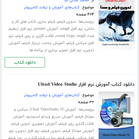
از:
محمد عادلی نیا
موضوع:
کتاب‌های آموزش و ترفند کامپیوتر
۴۲۴ صفحه
برچسب‌ها:
،
،
تدوین فیلم
فیلم سازی
کتاب های کار و
،
،
،
دانش
نرم افزار snaglt
آموزش premire
نرم افزار تنظیم
،
،
،
،
صدا
snagIt
sound forge
افکت گزاری بر روی فیلم
نرم
،
،
افزار میکس فیلم
آموزش ساخت تیتراژ فیلم
آموزش
،
تدوین
نرم افزار تصویر برداری از برنامه ها
دانلود کتاب
دانلود کتاب آموزش نرم افزار Ulead Video Studio
موضوع:
کتاب‌های آموزش و ترفند کامپیوتر
۳۲ صفحه
برچسب‌ها:
،
آموزش Ulead VideoStudio 10
میکس و
،
،
مونتاژ فیلم
آموزش سریع ویدئو استودیو
آموزش
،
،
افکت گذاری روی فیلم
آموزش تصویری تدوین فیلم
،
،
،
آموزش مونتاژ فیلم
تدوین فیلم
نرم افزار تدوین
نرم
،
،
افزار میکس فیلم
فیلم سازی
فیلترگذاری بر روی فیلم