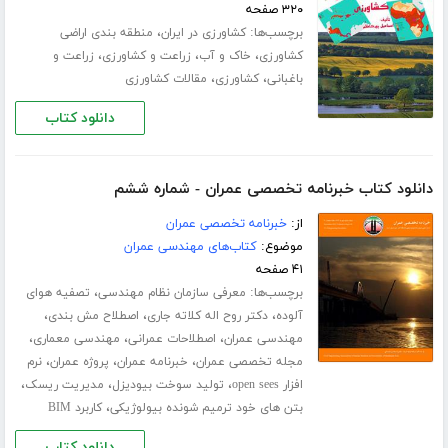
۳۲۰ صفحه
برچسب‌ها:
،
کشاورزی در ایران
منطقه بندی اراضی
،
،
،
کشاورزی
خاک و آب
زراعت و کشاورزی
زراعت و
،
،
باغبانی
کشاورزی
مقالات کشاورزی
دانلود کتاب
دانلود کتاب خبرنامه تخصصی عمران - شماره ششم
از:
خبرنامه تخصصی عمران
موضوع:
کتاب‌های مهندسی عمران
۴۱ صفحه
برچسب‌ها:
،
معرفی سازمان نظام مهندسی
تصفیه هوای
،
،
،
آلوده
دکتر روح اله کلاته جاری
اصطلاح مش بندی
،
،
،
مهندسی عمران
اصطلاحات عمرانی
مهندسی معماری
،
،
،
مجله تخصصی عمران
خبرنامه عمران
پروژه عمران
نرم
،
،
،
افزار open sees
تولید سوخت بیودیزل
مدیریت ریسک
،
بتن های خود ترمیم شونده بیولوژیکی
کاربرد BIM
دانلود کتاب