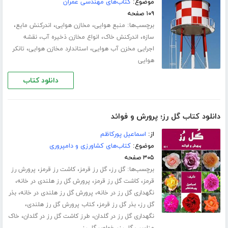
موضوع:
کتاب‌های مهندسی عمران
۱۰۹ صفحه
برچسب‌ها:
،
،
،
منبع هوایی
مخازن هوایی
اندرکنش مایع
،
،
،
سازه
اندرکنش خاک
انواع مخازن ذخیره آب
نقشه
،
،
اجرایی مخزن آب هوایی
استاندارد مخازن هوایی
تانکر
هوایی
دانلود کتاب
دانلود کتاب گل رز؛ پرورش و فوائد
از:
اسماعیل پورکاظم
موضوع:
کتاب‌های کشاورزی و دامپروری
۳۰۵ صفحه
برچسب‌ها:
،
،
،
گل رز
گل رز قرمز
کاشت رز قرمز
پرورش رز
،
،
،
قرمز
کاشت گل رز قرمز
پرورش گل رز هلندی در خانه
،
،
نگهداری گل رز در خانه
پرورش گل رز هلندی در خانه
بذر
،
،
،
گل رز
بذر گل رز قرمز
کتاب پرورش گل رز هلندی
،
،
نگهداری گل رز در گلدان
طرز کاشت گل رز در گلدان
خاک