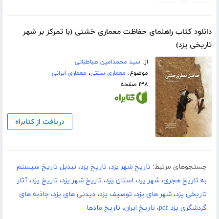
دانلود کتاب راهنمای حفاظت معماری خشتی (با تمرکز بر شهر
تاریخی یزد)
از:
سید محمدامین طباطبائی
موضوع:
معماری سنتی
،
معماری ایرانی
۱۳۸ صفحه
دریافت از کتابراه
جستجوهای مرتبط:
تاریخ شهر یزد
،
تاریخ یزد
،
تبدیل تاریخ سیستم
به تاریخ هجری
،
شهر یزد
،
استان یزد
،
تاریخ شهر یزد
،
تاریخ یزد
،
آثار
تاریخی یزد
،
شهر های یزد
،
توصیف یزد
،
دیدنی های یزد
،
جاذبه های
گردشگری یزد pdf
،
تاریخ ایران
،
تاریخ مادها