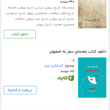
۴۴۸ صفحه
برچسب‌ها:
،
،
تاریخ بیهقی
بررسی تاریخ بیهقی
فلسفه
،
،
،
تاریخ هگل
موقعیت جغرافیایى بیهق
تاریخ مسعودى
،
،
تحلیل تاریخ بیهقی
تاریخ عصر بیهقى
مقامات
،
محمودى
اهمیت تاریخ بیهقى
دانلود کتاب
دانلود کتاب راهنمای سفر به اصفهان
از: ...
موضوع:
گردشگری ایران
۱۲۵ صفحه
دریافت از کتابراه