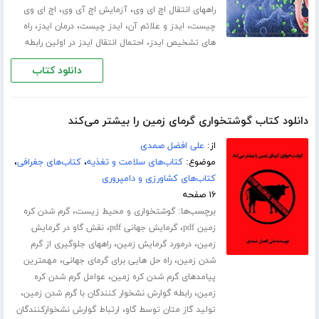
،
،
راههای انتقال اچ ای وی
آزمایش اچ آی وی
اچ ای وی
،
،
،
،
چیست
ایدز و علائم آن
ایدز چیست
درمان ایدز
راه
،
های تشخیص ایدز
احتمال انتقال ایدز در اولین رابطه
دانلود کتاب
دانلود کتاب گوشتخواری گرمای زمین را بیشتر می‌کند
از:
علی افضل صمدی
موضوع:
کتاب‌های سلامت و تغذیه
،
کتاب‌های جغرافی
،
کتاب‌های کشاورزی و دامپروری
۱۶ صفحه
برچسب‌ها:
،
گوشتخواری و محیط زیست
گرم شدن کره
،
،
زمین pdf
گرمایش جهانی pdf
نقش گاو در گرمایش
،
،
زمین
درمورد گرمایش زمین
راههای جلوگیری از گرم
،
،
شدن زمین
راه حل هایی برای گرمای جهانی
مهمترین
،
پیامدهای گرم شدن کره زمین
عوامل گرم شدن کره
،
،
زمین
رابطه گوارش نشخوار کنندگان با گرم شدن زمین
،
تولید گاز متان توسط گاو
ارتباط گوارش نشخوارکنندگان