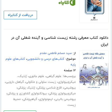
دریافت از کتابراه
دانلود کتاب معرفی رشته زیست شناسی و آینده شغلی آن در
ایران
از:
سید مسلم فاطمی مقدم
موضوع:
کتاب‌های درسی و دانشجویی
،
کتاب‌های علوم
پایه
۱۲ صفحه
برچسب‌ها:
،
،
،
علوم گیاھی
علوم جانوری
ژنتیک
،
،
،
میکروبیولوژی
زیست سلولی و ملکولی
گیاھان دارویی
،
،
،
بیوشیمی
قارچ شناسی پزشکی
ژنتیک پزشکی
،
،
میکروبیولوژی پزشکی
بیوتکنولوژی کشاورزی و پزشکی
،
،
،
بیوشیمی بالینی
ایمونولوژی
گیاھپزشکی
محیط
زیست