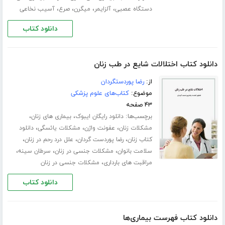
،
،
،
،
دستگاه عصبی
آلزایمر
میگرن
صرع
آسیب نخاعی
دانلود کتاب
دانلود کتاب اختلالات شایع در طب زنان
از:
رضا پوردستگردان
موضوع:
کتاب‌های علوم پزشکی
۴۳ صفحه
برچسب‌ها:
،
،
دانلود رایگان ایبوک
بیماری های زنان
،
،
،
مشکلات زنان
عفونت واژن
مشکلات یائسگی
دانلود
،
،
،
کتاب زنان
رضا پوردست گردان
علل درد رحم در زنان
،
،
،
سلامت بانوان
مشکلات جنسی در زنان
سرطان سینه
،
مراقبت های بارداری
مشکلات جنسی در زنان
دانلود کتاب
دانلود کتاب فهرست بیماری‌ها