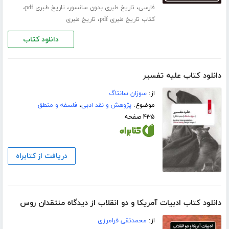
،
،
،
فارسی
تاریخ طبری بدون سانسور
تاریخ طبری pdf
،
کتاب تاریخ طبری pdf
تاریخ طبری
دانلود کتاب
دانلود کتاب علیه تفسیر
از:
سوزان سانتاگ
موضوع:
پژوهش و نقد ادبی
،
فلسفه و منطق
۴۳۵ صفحه
دریافت از کتابراه
دانلود کتاب ادبیات آمریکا و دو انقلاب از دیدگاه منتقدان روس
از:
محمدتقی فرامرزی