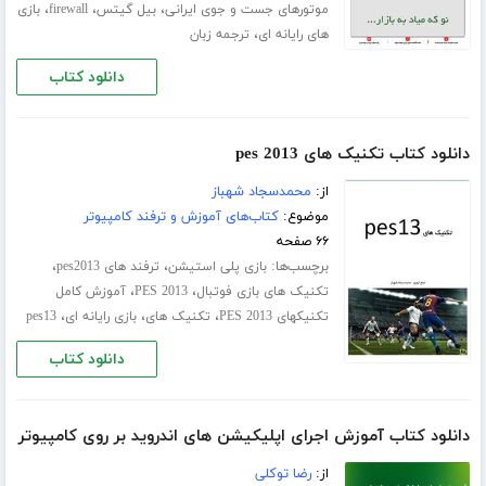
،
،
،
موتورهای جست‌ و جوی ایرانی
بیل گیتس
firewall
بازی‌
،
های رایانه‌ ای
ترجمه زبان
دانلود کتاب
دانلود کتاب تکنیک های pes 2013
از:
محمدسجاد شهباز
موضوع:
کتاب‌های آموزش و ترفند کامپیوتر
۶۶ صفحه
برچسب‌ها:
،
،
بازی پلی استیشن
ترفند های pes2013
،
،
تکنیک های بازی فوتبال
PES 2013
آموزش کامل
،
،
،
تکنیکهای PES 2013
تکنیک های
بازی رایانه ای
pes13
دانلود کتاب
دانلود کتاب آموزش اجرای اپلیکیشن های اندروید بر روی کامپیوتر
از:
رضا توکلی