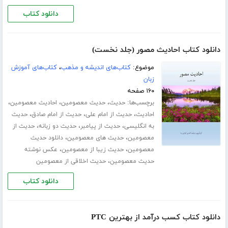
دانلود کتاب
دانلود کتاب احادیث مصور (جلد نخست)
موضوع:
کتاب‌های اندیشه و مذهب
،
کتاب‌های آموزش
زبان
۱۶۰ صفحه
برچسب‌ها:
،
،
،
حدیث
حدیث معصومین
احادیث معصومین
،
،
،
احادیث
حدیث از امام علی
حدیث از امام صادق
حدیث
،
،
،
به انگلیسی
حدیث از پیامبر
حدیث دو زبانه
حدیث از
،
،
معصومین
حدیث های معصومین
دانلود حدیث
،
،
معصومین
حدیث زیبا از معصومین
عکس نوشته
،
حدیث معصومین
حدیث اخلاقی از معصومین
دانلود کتاب
دانلود کتاب کسب درآمد از بهترین PTC