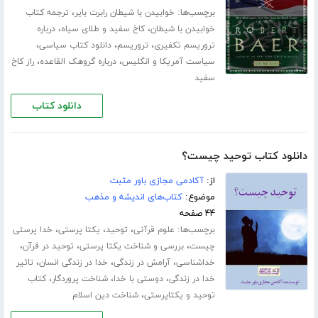
برچسب‌ها:
،
خوابیدن با شیطان رابرت بایر
ترجمه کتاب
،
،
خوابیدن با شیطان
کاخ سفید و طلای سیاه
درباره
،
،
،
تروریسم تکفیری
تروریسم
دانلود کتاب سیاسی
،
،
سیاست آمریکا و انگلیس
درباره گروهک القاعده
راز کاخ
سفید
دانلود کتاب
دانلود کتاب توحید چیست؟
از:
آکادمی مجازی باور مثبت
موضوع:
کتاب‌های اندیشه و مذهب
۴۴ صفحه
برچسب‌ها:
،
،
،
علوم قرآنی
توحید
یکتا پرستی
خدا پرستی
،
،
،
چیست
بررسی و شناخت یکتا پرستی
توحید در قرآن
،
،
،
خداشناسی
آرامش در زندگی
خدا در زندگی انسان
تاثیر
،
،
،
خدا در زندگی
دوستی با خدا
شناخت پروردگار
کتاب
،
توحید و یکتاپرستی
شناخت دین اسلام