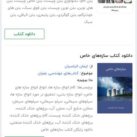
،
،
،
بتن pdf
تکنولوژی بتن چیست
بتن خاص چیست
بتن
،
،
،
های نوین
بتن نوین چیست
بتن فوق سبک
بتن های
،
،
،
،
خودتراکم
بتن گوگردی
بتن پلیمری
بتن الیافی
بتن
سبک
دانلود کتاب
دانلود کتاب سازه‌های خاص
از:
ایمان الیاسیان
موضوع:
کتاب‌های مهندسی عمران
۱۱۰ صفحه
برچسب‌ها:
،
pdf انواع سازه ها
انواع انواع سازه های
،
،
،
خاص
انواع سازه بتنی
تحقیق در مورد انواع سازه ها
،
،
،
سیلوهای سیمانی
سیلو سیمانی
سیلوهای سیمان
،
،
،
مخازن منابع آب
مخزن آب
برج‌های خنک کننده
،
،
برج‌های خنک کننده چیست
pdf برج‌های خنک کننده
،
،
برج‌های خنک کننده آب
برج‌های خنک کننده صنعتی
دانلود رایگان کتاب سازه‌های خاص