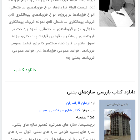
برچسب‌ها:
،
انواع قراردادها در قانون مدنی
انواع قراردادها
،
،
،
pdf
لیست انواع قراردادها
انواع قراردادهای ساختمانی
،
،
انواع قراردادها در پروژه
انواع قراردادهای پیمانکاری pdf
،
قرارداد پیمانکاری ساختمان pdf
نمونه قرارداد پیمانکاری
،
،
حقوقی
انواع قراردادهای ساختمانی
نحوه پرداخت در
،
،
قراردادهای پیمانکاری
قوانین قرارداد پیمانکاری
جزوه
،
اصول حاکم بر قراردادها
مختصر کاربردی قواعد عمومی
،
،
قراردادها
قواعد عمومی قراردادها pdf
قواعد عمومی
قراردادها یعنی چه
دانلود کتاب
دانلود کتاب بازرسی سازه‌های بتنی
از:
ایمان الیاسیان
موضوع:
کتاب‌های مهندسی عمران
۴۵۵ صفحه
برچسب‌ها:
،
،
سازه های عمرانی
تعمیر سازه های بتنی
،
،
سازه های بتنی
طراحی سازه های بتنی
انواع سازه های
،
،
بتنی
کتاب طراحی سازه های بتنی
بهینه سازی سازه