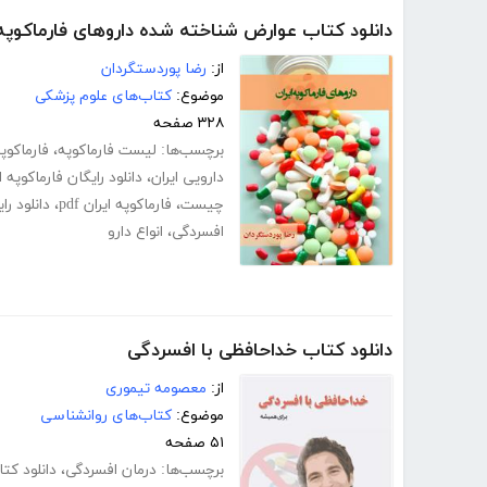
دانلود کتاب عوارض شناخته شده داروهای فارماکوپه 
از:
رضا پوردستگردان
موضوع:
کتاب‌های علوم پزشکی
۳۲۸ صفحه
برچسب‌ها:
لیست فارماکوپه
،
فارماکوپ
دارویی ایران
،
دانلود رایگان فارماکوپه ا
چیست
،
فارماکوپه ایران pdf
،
دانلود را
افسردگی
،
انواع دارو
دانلود کتاب خداحافظی با افسردگی
از:
معصومه تیموری
موضوع:
کتاب‌های روانشناسی
۵۱ صفحه
برچسب‌ها:
درمان افسردگی
،
دانلود کت