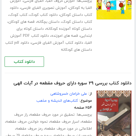
برچسب‌ها:
،
اموزش حروف الفبا، الفبای فارسی
آموزش
،
،
الفبا به کودکان
آموزش تصویری الفبای فارسی
دانلود
،
،
،
کتاب داستان کودکان
دانلود کتاب کودک
کتاب کودک
،
،
،
کتاب داستان کودک
داستان بچگانه
قصه های کودکان
،
داستان کوتاه آموزنده کودکانه
داستان کوتاه برای
،
،
ابتدایی
قصه های اموزنده
دانلود کتاب PDF آموزش
،
،
الفبا
دانلود کتاب آموزش الفبای فارسی
دانلود pdf کتاب
داستان های کودکانه
دانلود کتاب
دانلود کتاب بررسی ۲۹ سوره دارای حروف مقطعه در آیات الهی
از:
علی خرامان خسروشاهی
موضوع:
کتاب‌های اندیشه و مذهب
۲۵۴ صفحه
برچسب‌ها:
،
تحقیق در مورد حروف مقطعه
راز حروف
،
،
،
مقطعه
اسرار حروف مقطعه
نحوه خواندن حروف مقطعه
،
،
اطلاعاتی در مورد حروف مقطعه
رمز حروف مقطعه
،
،
خصوصیات حروف مقطعه
سوره حروف مقطعه
29 حروف