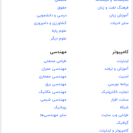
نمایشنامه و فیلمنامه
فلسفی
فرهنگ لغت و زبان
حقوق
آموزش زبان
درسی و دانشجویی
سایر ادبیات
کشاورزی و دامپروری
علوم پایه
علوم دیگر
کامپیوتر
مهندسی
اینترنت
طراحی صنعتی
آموزش و ترفند
مهندسی عمران
امنیت
مهندسی معماری
برنامه نویسی
مهندسی برق
تجارت الکترونیک
مهندسی مکانیک
سخت افزار
مهندسی شیمی
شبکه
روباتیک
طراحی وب سایت
سایر مهندسی‌ها
گرافیک
کامپیوتر و اینترنت