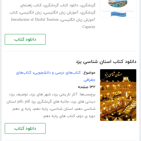
،
،
گردشگری
دانلود کتاب گردشگری
کتاب راهنمای
،
،
،
گردشگری
آموزش زبان انگلیسی
زبان انگلیسی
کتاب
،
آموزش زبان انگلیسی
Introduction of Dezful Tourism
Capacity
دانلود کتاب
دانلود کتاب استان شناسی یزد
موضوع:
کتاب‌های درسی و دانشجویی
،
کتاب‌های
جغرافی
۱۳۲ صفحه
برچسب‌ها:
،
،
،
آثار تاریخی یزد
شهر های یزد
توصیف یزد
،
،
دیدنی های یزد
جاذبه های گردشگری یزد pdf
pdf استان
،
،
،
شناسی دهم
استان شناسی
پایه دهم
پایه ی دهم
،
دوره ی دوم
کتاب های پایه دهم
دانلود کتاب