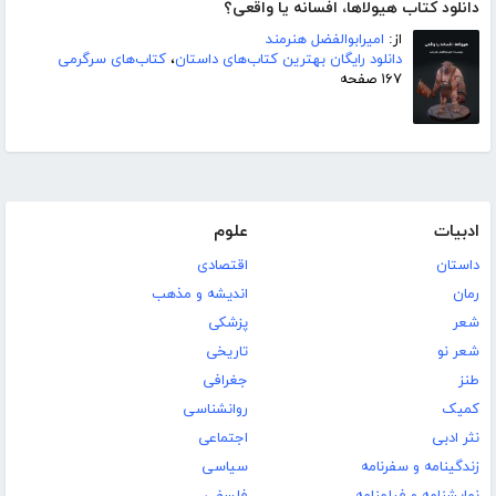
دانلود کتاب هیولاها، افسانه یا واقعی؟
از:
امیرابوالفضل هنرمند
دانلود رایگان بهترین کتاب‌های داستان
،
کتاب‌های سرگرمی
۱۶۷ صفحه
ادبیات
علوم
داستان
اقتصادی
رمان
اندیشه و مذهب
شعر
پزشکی
شعر نو
تاریخی
طنز
جغرافی
کمیک
روانشناسی
نثر ادبی
اجتماعی
زندگینامه و سفرنامه
سیاسی