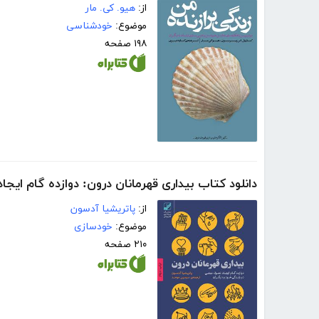
از:
هیو. کی. مار
موضوع:
خودشناسی
۱۹۸ صفحه
دانلود کتاب بیداری قهرمانان درون: دوازده گام ایج
از:
پاتریشیا آدسون
موضوع:
خودسازی
۲۱۰ صفحه