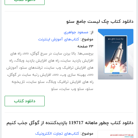
دانلود کتاب چک لیست جامع سئو
از:
مسعود جواهری
موضوع:
کتاب‌های آموزش اینترنت
۲۳ صفحه
برچسب‌ها:
،
،
بالا بردن سایت در سرچ گوگل
seo
راه های
،
،
افزایش بازدید سایت
راه های افزایش بازدید وبلاگ
راه
،
،
های افزایش ترافیک وب سایت
ترفندهای سئو
آموزش
،
،
،
،
seo
بهینه سازی وب
seo
افزایش رتبه سایت در گوگل
،
،
راه های افزایش ترافیک وبلاگ
سئو سایت
تاریخچه
،
،
سئو
سئو وب سایت
سئو
دانلود کتاب
دانلود کتاب چطور ماهانه 119717 بازدیدکننده از گوگل جذب کنیم
موضوع:
کتاب‌های تجارت الکترونیک