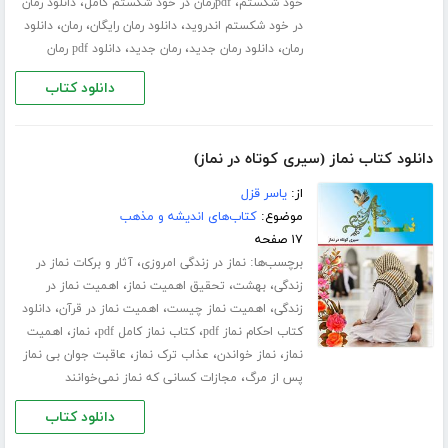
،
،
خود شکستم
pdfرمان در خود شکستم کامل
دانلود رمان
،
،
،
در خود شکستم اندروید
دانلود رمان رایگان
رمان
دانلود
،
،
،
رمان
دانلود رمان جدید
رمان جدید
دانلود pdf رمان
دانلود کتاب
دانلود کتاب نماز (سیری کوتاه در نماز)
از:
یاسر قزل
موضوع:
کتاب‌های اندیشه و مذهب
۱۷ صفحه
برچسب‌ها:
،
نماز در زندگی امروزی
آثار و برکات نماز در
،
،
،
زندگی
بهشت
تحقیق اهمیت نماز
اهمیت نماز در
،
،
،
زندگی
اهمیت نماز چیست
اهمیت نماز در قرآن
دانلود
،
،
،
کتاب احکام نماز pdf
کتاب نماز کامل pdf
نماز
اهمیت
،
،
،
نماز
نماز خواندن
عذاب ترک نماز
عاقبت جوان بی نماز
،
پس از مرگ
مجازات کسانی که نماز نمی‌خوانند
دانلود کتاب