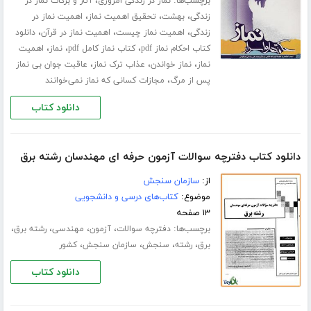
برچسب‌ها:
،
نماز در زندگی امروزی
آثار و برکات نماز در
،
،
،
زندگی
بهشت
تحقیق اهمیت نماز
اهمیت نماز در
،
،
،
زندگی
اهمیت نماز چیست
اهمیت نماز در قرآن
دانلود
،
،
،
کتاب احکام نماز pdf
کتاب نماز کامل pdf
نماز
اهمیت
،
،
،
نماز
نماز خواندن
عذاب ترک نماز
عاقبت جوان بی نماز
،
پس از مرگ
مجازات کسانی که نماز نمی‌خوانند
دانلود کتاب
دانلود کتاب دفترچه سوالات آزمون حرفه ای مهندسان رشته برق
از:
سازمان سنجش
موضوع:
کتاب‌های درسی و دانشجویی
۱۳ صفحه
برچسب‌ها:
،
،
،
،
دفترچه سوالات
آزمون
مهندسی
رشته برق
،
،
،
،
برق
رشته
سنجش
سازمان سنجش
کشور
دانلود کتاب