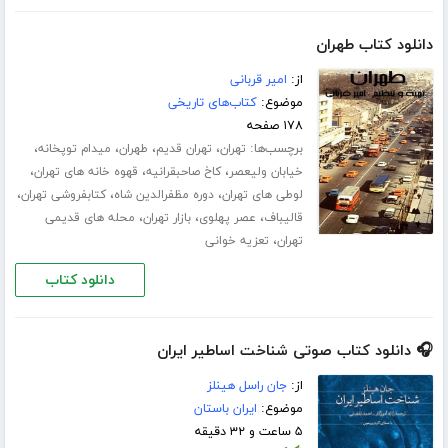
دانلود کتاب طهران
از:
امیر قربانی
موضوع:
کتاب‌های تاریخی
۱۷۸ صفحه
برچسب‌ها:
،
،
،
،
تهران
تهران قدیم
طهران
میدام توپخانه
،
،
،
خیابان ولیعصر
کاخ صاحبقرانیه
قهوه خانه های تهران
،
،
،
لوطی های تهران
دوره مظفرالدین شاه
کتابفروشی تهران
،
،
،
قالیباف
عصر پهلوی
بازار تهران
محله های قدیمی
،
تهران
تعزیه خوانی
دانلود کتاب
🎧 دانلود کتاب صوتی شناخت اساطیر ایران
از:
جان راسل هینلز
موضوع:
ایران باستان
۵ ساعت و ۳۲ دقیقه