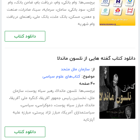
برچسب‌ها:
،
،
،
،
وام بانکی
وام
دریافت بام
ضامن بانک
وام
،
،
،
،
،
،
کلان
سود بانکی
سامان
سرمایه
سینا
صادرات
صنعت
،
،
،
،
و معدن
مسکن
بانک ملت
بانک ملی
راهنمای دریافت
وام شهریه
دانلود کتاب
دانلود کتاب گفته هایی از نلسون ماندلا
از:
سازمان ملل متحد
موضوع:
کتاب‌های علوم سیاسی
۴۰ صفحه
برچسب‌ها:
،
،
نلسون ماندالا
رهبر سیاه پوست
سازمان
،
،
،
ملل
نخستین رئیس جمهور آفریقا
کنگره ملی آفریقا
،
،
،
،
ماندلا
مبارز سیاه پوست
دموکراسی
سیاسی
،
،
سیاستمداران آمریکا
مبارز نژاد پرستی
مبارزه علیه
آپارتاید
دانلود کتاب