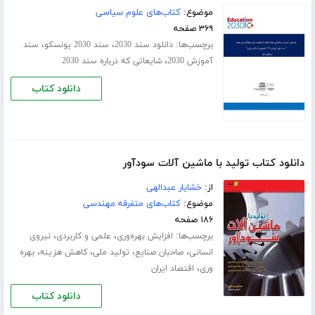
موضوع:
کتاب‌های علوم سیاسی
۳۶۹ صفحه
برچسب‌ها:
،
،
دانلود سند 2030
سند 2030 یونسکو
سند
،
آموزش 2030
شایعاتی که درباره سند 2030
دانلود کتاب
دانلود کتاب تولید با ماشین آلات سودآور
از:
خشایار عبدالهی
موضوع:
کتاب‌های متفرقه مهندسی
۱۸۶ صفحه
برچسب‌ها:
،
،
افزایش بهره‌وری
علمی و کاربردی
نیروی
،
،
،
،
انسانی
صاحبان صنایع
تولید ملی
کاهش هزینه
بهره
،
وری
اقتصاد ایران
دانلود کتاب