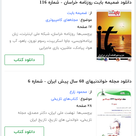
دانلود ضمیمه بایت روزنامه خراسان - شماره 116
از:
ضمیمه بایت
موضوع:
مجله‌های کامپیوتری
۱۷ صفحه
برچسب‌ها:
،
،
روزنامه خراسان
شبکه ملی اینترنت
زبان
،
،
،
،
برنامه‌نویسی
جاوا اسکریپت
رسوم نوروز
یاهو
آب و
،
،
،
هوا
پیامک
ماشین
بازی ماجرایی
دانلود کتاب
دانلود مجله خواندنیهای 60 سال پیش ایران - شماره 6
از:
محمود زارع
موضوع:
کتاب‌های تاریخی
۲۸ صفحه
برچسب‌ها:
،
،
نهضت ملی ایران
دکتر مصدق
مجله
،
،
تاریخی
خواندنی های تاریخ
تازیخ ایران
دانلود کتاب