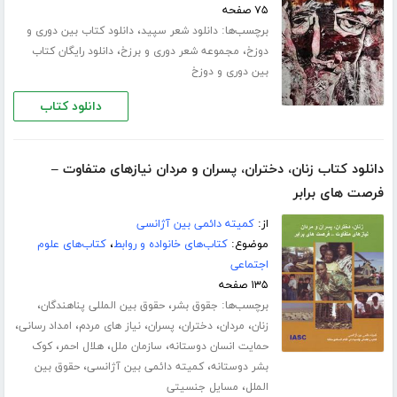
۷۵ صفحه
برچسب‌ها:
،
دانلود شعر سپید
دانلود کتاب بین دوری و
،
،
دوزخ
مجموعه شعر دوری و برزخ
دانلود رایگان کتاب
بین دوری و دوزخ
دانلود کتاب
دانلود کتاب زنان، دختران، پسران و مردان نیازهای متفاوت –
فرصت های برابر
از:
کمیته دائمی بین آژانسی
موضوع:
کتاب‌های خانواده و روابط
،
کتاب‌های علوم
اجتماعی
۱۳۵ صفحه
برچسب‌ها:
،
،
جقوق بشر
حقوق بین المللی پناهندگان
،
،
،
،
،
،
زنان
مردان
دختران
پسران
نیاز های مردم
امداد رسانی
،
،
،
حمایت انسان دوستانه
سازمان ملل
هلال احمر
کوک
،
،
بشر دوستانه
کمیته دائمی بین آژانسی
حقوق بین
،
الملل
مسایل جنسیتی