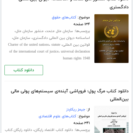
دادگستری
موضوع:
کتاب‌های حقوق
۱۳۴ صفحه
برچسب‌ها:
،
،
سازمان ملل متحد
منشور سازمان ملل
،
،
اساسنامه دیوان بین المللی دادگستری
سازمان ملل
،
،
قوانین بین المللی
statute
Charter of the united nations
،
of the international court of justice
universal declaration
human rights 1948
دانلود کتاب
دانلود کتاب مرگ پول؛ فروپاشی آینده‌ی سیستم‌های پولی مالی
بین‌المللی
از:
جیمز ریکاردز
موضوع:
کتاب‌های علوم اقتصادی
۳۴۱ صفحه
برچسب‌ها:
،
دانلود کتاب اقتصاد رایگان
دانلود رایگان کتاب