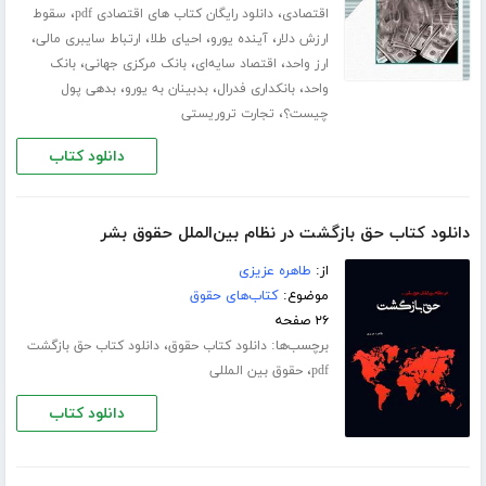
،
،
اقتصادی
دانلود رایگان کتاب های اقتصادی pdf
سقوط
،
،
،
،
ارزش دلار
آینده یورو
احیای طلا
ارتباط سایبری مالی
،
،
،
ارز واحد
اقتصاد سایه‌ای
بانک مرکزی جهانی
بانک
،
،
،
واحد
بانکداری فدرال
بدبینان به یورو
بدهی پول
،
چیست؟
تجارت تروریستی
دانلود کتاب
دانلود کتاب حق بازگشت در نظام بین‌الملل حقوق بشر
از:
طاهره عزیزی
موضوع:
کتاب‌های حقوق
۲۶ صفحه
برچسب‌ها:
،
دانلود کتاب حقوق
دانلود کتاب حق بازگشت
،
pdf
حقوق بین المللی
دانلود کتاب