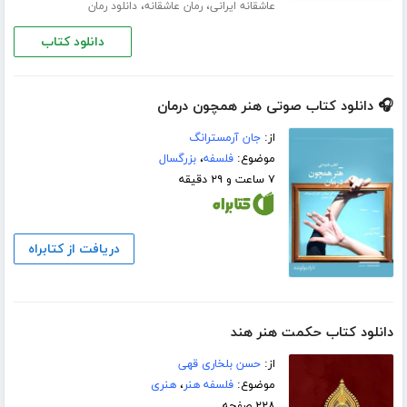
،
،
عاشقانه ایرانی
رمان عاشقانه
دانلود رمان
دانلود کتاب
🎧 دانلود کتاب صوتی هنر همچون درمان
از:
جان آرمسترانگ
موضوع:
فلسفه
،
بزرگسال
۷ ساعت و ۲۹ دقیقه
دریافت از کتابراه
دانلود کتاب حکمت هنر هند
از:
حسن بلخاری قهی
موضوع:
فلسفه هنر
،
هنری
۲۲۸ صفحه