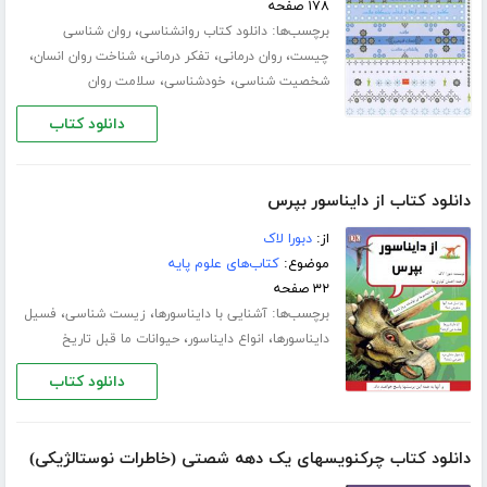
۱۷۸ صفحه
برچسب‌ها:
،
دانلود کتاب روانشناسی
روان شناسی
،
،
،
،
چیست
روان درمانی
تفکر درمانی
شناخت روان انسان
،
،
شخصیت شناسی
خودشناسی
سلامت روان
دانلود کتاب
دانلود کتاب از دایناسور بپرس
از:
دبورا لاک
موضوع:
کتاب‌های علوم پایه
۳۲ صفحه
برچسب‌ها:
،
،
آشنایی با دایناسورها
زیست شناسی
فسیل
،
،
دایناسورها
انواع دایناسور
حیوانات ما قبل تاریخ
دانلود کتاب
دانلود کتاب چرکنویسهای یک دهه شصتی (خاطرات نوستالژیکی)