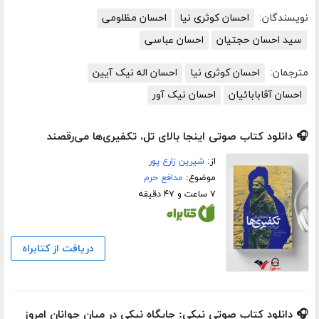
نویسندگان:
احسان كوثری نیا
احسان مظلومی
سید احسان حجتیان
احسان عباسی
مترجمان:
احسان کوثری نیا
احسان اله نیک آیین
احسان آقابابائیان
احسان نیک آور
🎧 دانلود کتاب صوتی اینجا بالای تل، تکفیری‌ها می‌رقصند
از:
شیرین زارع پور
موضوع:
مدافع حرم
۷ ساعت و ۴۷ دقیقه
دریافت از کتابراه
🎧 دانلود کتاب صوتی نیکی: جایگاه نیکی در میان جوانان امروز