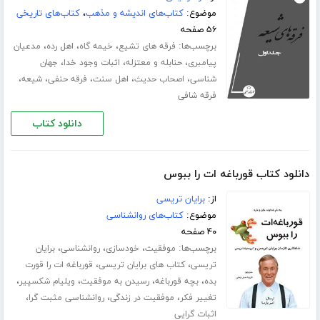
موضوع:
کتاب‌های اندیشه و مذهب
،
کتاب‌های تاریخی
۵۶ صفحه
برچسب‌ها:
،
،
،
فرقه های تشیع
خیمه گاه
اهل رده
مدعیان
،
،
،
پیامبری
حنابله و معتزله
اثبات وجود خدا
جهان
،
،
،
،
،
شناسی
اصحاب حدیث
اهل سنت
فرقه حنفی
شیعه
فرقه شافی
دانلود کتاب
دانلود کتاب قورباغه ات را ببوس
از:
برایان تریسی
موضوع:
کتاب‌های روانشناسی
۴۰ صفحه
برچسب‌ها:
،
،
،
موفقیت
خودسازی
روانشناسی
برایان
،
،
تریسی
کتاب های برایان تریسی
قورباغه ات را قورت
،
،
،
،
بده
بچه قورباغه
رسیدن به موفقیت
ویلیام شکسپیر
،
،
،
تغییر فکر
موفقیت در زندگی
روانشناسی مثبت گرا
اثبات گرایی