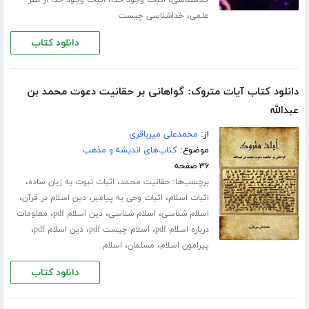
،
،
خداشناسی
اثبات وجود خدا
اثبات وجود خدا از نظر
،
علمی
خداشناسی چیست
دانلود کتاب
دانلود کتاب آیات متروک: گواهانی بر حقانیت دعوت محمد بن
عبدالله
از:
محمدعلی میرباقری
موضوع:
کتاب‌های اندیشه و مذهب
۳۶ صفحه
برچسب‌ها:
،
،
حقانیت محمد
اثبات نبوت به زبان ساده
،
،
،
اثبات اسلام
اثبات وحی به پیامبر
دین اسلام در قرآن
،
،
،
اسلام شناسی
اسلام شناسی
دین اسلام pdf
معلومات
،
،
،
درباره اسلام pdf
اسلام چیست pdf
دین اسلام pdf
،
،
پیرامون اسلام
مسلمان
اسلام
دانلود کتاب