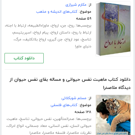
از:
مکارم شیرازی
موضوع:
کتاب‌های اندیشه و مذهب
۵۹ صفحه
برچسب‌ها:
،
،
،
،
،
روح
جن
ارواح
ماوراءالطبیعه
ارتباط با اجنه
،
،
،
،
ارتباط با روح
داستان ارواح
پیام ارواح
اسپریتیسم
،
،
،
،
،
تناسخ
عود ارواح
جن گیری
ارواح بلاتکلیف
مرگ
دنیای ماورا
دانلود کتاب
دانلود کتاب ماهیت نفس حیوانی و مساله بقای نفس حیوان از
دیدگاه ملاصدرا
از:
مسلم شوبکلائی
موضوع:
کتاب‌های فلسفی
۱۲۸ صفحه
برچسب‌ها:
،
،
،
صدرالمتألهین
نفس حیوانی
تناسخ
ماهیت
،
،
،
،
حیوانی انسان
نفس انسانی
معاد جسمانی
انواع ادراک
،
،
نظریات ملاصدرا
فلسفه ملاصدرا
ملاصدرا