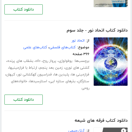
دانلود کتاب
دانلود کتاب اتحاد نور - جلد سوم
از:
اتحاد نور
موضوع:
کتاب‌های فلسفی
،
کتاب‌های علمی
۳۶۶ صفحه
برچسب‌ها:
،
،
،
،
یوفولوژی
پرواز روح
ufo
بشقاب های پرنده
،
،
،
کشتی های نوری
زمین بعد پنجم
ارتباط با فرازمینیها
،
،
،
،
فرازمینی ها
پلیدین ها
فدراسیون کهکشانی نور
کیهان
،
،
،
ستارگان
بذرهای ستاره ایی
استارسیدها
خانواده‌های
روحی
دانلود کتاب
دانلود کتاب فرقه های شیعه
از:
آرتا رحیمی